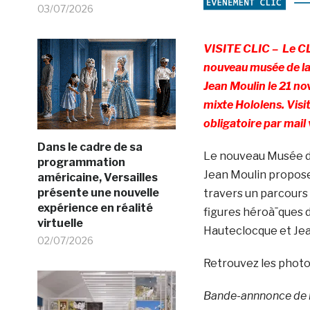
03/07/2026
VISITE CLIC –
Le CL
nouveau musée de la
Jean Moulin le 21 n
mixte Hololens. Vis
obligatoire par mail
Dans le cadre de sa
Le nouveau Musée de
programmation
Jean Moulin propose 
américaine, Versailles
présente une nouvelle
travers un parcours 
expérience en réalité
figures héroà¯ques d
virtuelle
Hauteclocque et Jea
02/07/2026
Retrouvez les photos 
Bande-annnonce de l