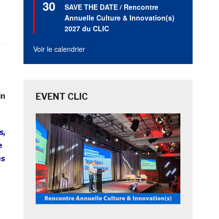
30
en
SAVE THE DATE / Rencontre
avant
Annuelle Culture & Innovation(s)
2027 du CLIC
Voir le calendrier
in
EVENT CLIC
s,
e
ns