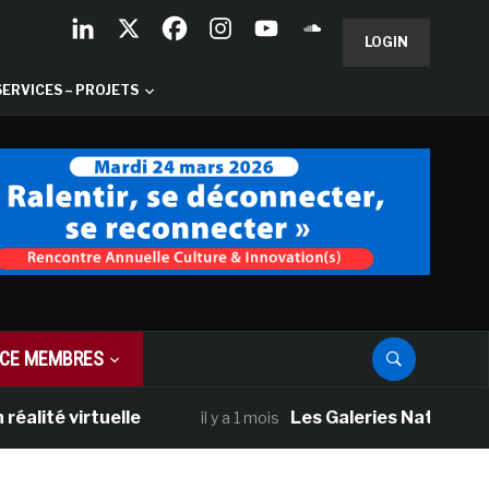
LOGIN
SERVICES – PROJETS
CE MEMBRES
 virtuelle
Les Galeries Nationales d’Ecos
il y a 1 mois