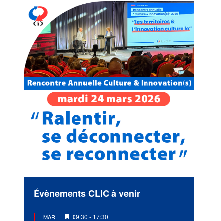
Évènements CLIC à venir
Mis
09:30
-
17:30
MAR