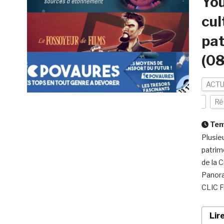
You
cul
pat
(08
ACTU
Ré
Temp
Plusie
patrim
de la 
Panora
CLIC Fr
Lir