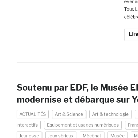
événem
Tour. L
célèbr
Lir
Soutenu par EDF, le Musée E
modernise et débarque sur 
ACTUALITÉS
Art & Science
Art & technologie
interactifs
Equipement et usages numériques
Fran
Jeunesse
Jeux sérieux
Mécénat
Musée
Mu