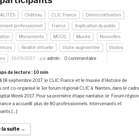
participants
ALITÉS
Château
CLIC France
Démocratisation
ement professionnel
France
Implication du public
ation
Monuments
MOOC
Musée
Nouvelles
iences
Réalité virtuelle
Visite augmentée
Visites
les
19/09/2017
par
admin
0 commentaire
s de lecture :
10
min
di 18 septembre 2017, le CLIC France et le musée d’Histoire de
 ont co-organisé le 1er forum régional CLIC à Nantes, dans le cadr
Digital Week 2017. Pour sa première étape nantaise, le Forum région
rance a accueilli plus de 80 professionnels. Intervenants et
pants […]
e la suite →