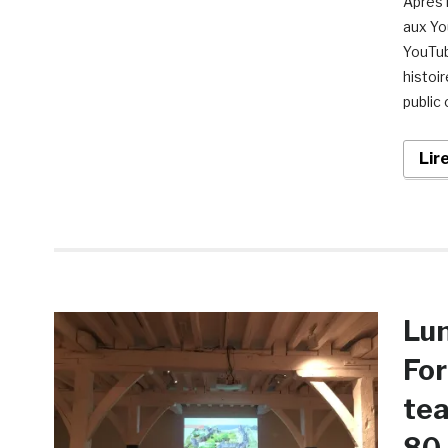
Après 
aux Yo
YouTub
histoi
public
Lir
Lu
For
tea