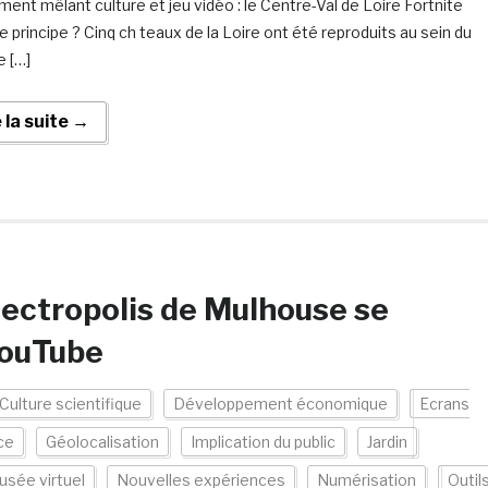
ent mêlant culture et jeu vidéo : le Centre-Val de Loire Fortnite
e principe ? Cinq ch teaux de la Loire ont été reproduits au sein du
e […]
e la suite →
lectropolis de Mulhouse se
YouTube
Culture scientifique
Développement économique
Ecrans
ce
Géolocalisation
Implication du public
Jardin
sée virtuel
Nouvelles expériences
Numérisation
Outil