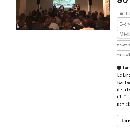
80 
ACTU
Evèn
Médi
expér
virtuel
Temp
Le lun
Nantes
de la 
CLIC F
partici
Lir