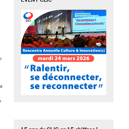
e
al
u