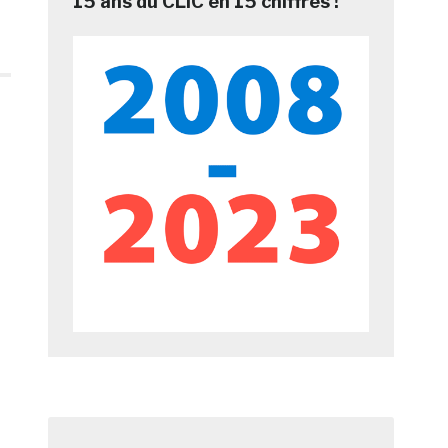
15 ans du CLIC en 15 chiffres !