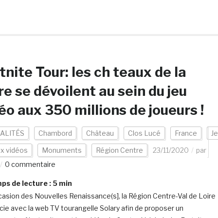
tnite Tour: les ch teaux de la
re se dévoilent au sein du jeu
éo aux 350 millions de joueurs !
ALITÉS
Chambord
Château
Clos Lucé
France
J
ux vidéos
Monuments
Région Centre
23/11/2020
par
0 commentaire
s de lecture :
5
min
ccasion des Nouvelles Renaissance(s], la Région Centre-Val de Loire
cie avec la web TV tourangelle Solary afin de proposer un