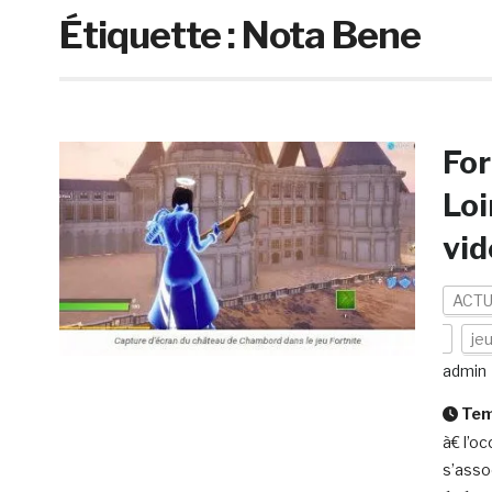
Étiquette :
Nota Bene
For
Loi
vid
ACTU
je
admin
Temp
à€ l’o
s’asso