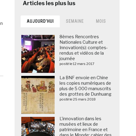
AUJOURD’HUI
SEMAINE
MOIS
un
8èmes Rencontres
Nationales Culture et
Innovation(s): comptes-
rendus et vidéos de la
journée
posté le 12 mars 2017
La BNF envoie en Chine
les copies numériques de
plus de 5 000 manuscrits
des grottes de Dunhuang
posté le 25 mars 2018
L’innovation dans les
musées et lieux de
patrimoine en France et
dans le Monde: cahier des