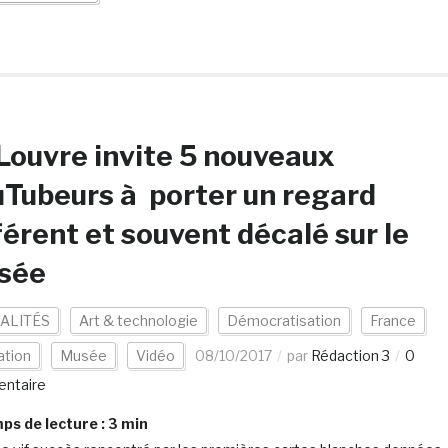
Louvre invite 5 nouveaux
Tubeurs à porter un regard
férent et souvent décalé sur le
sée
ALITÉS
Art & technologie
Démocratisation
France
ation
Musée
Vidéo
08/10/2017
par
Rédaction 3
0
ntaire
s de lecture :
3
min