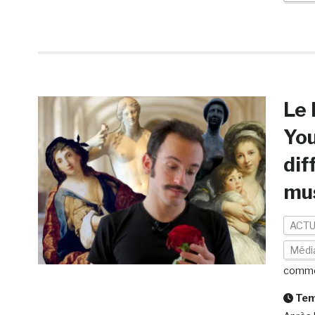
Le 
You
dif
mu
ACTU
Médi
comme
Temp