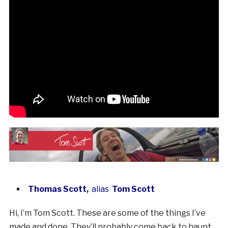
Thomas Scott,
alias
Tom Scott
Hi, I’m Tom Scott. These are some of the things I’ve
made and done. They’ll probably come back to haunt