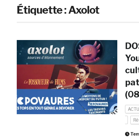
Étiquette :
Axolot
DOS
You
cul
pat
(08
ACTU
Ré
Temp