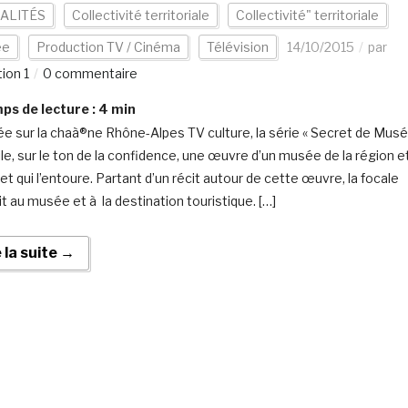
ALITÉS
Collectivité territoriale
Collectivité" territoriale
ée
Production TV / Cinéma
Télévision
14/10/2015
par
ion 1
0 commentaire
s de lecture :
4
min
ée sur la chaà®ne Rhône-Alpes TV culture, la série « Secret de Mus
ile, sur le ton de la confidence, une œuvre d’un musée de la région e
et qui l’entoure. Partant d’un récit autour de cette œuvre, la focale
it au musée et à la destination touristique. […]
e la suite →