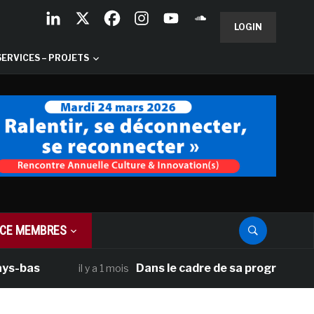
LOGIN
SERVICES – PROJETS
CE MEMBRES
s
Dans le cadre de sa programmation amér
il y a 1 mois