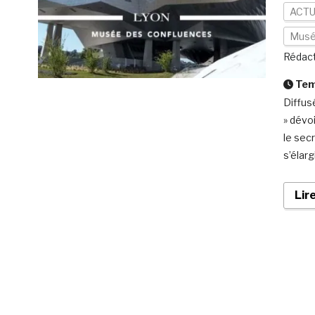
ACTU
Mus
Rédact
Temp
Diffus
» dévo
le secr
s’élarg
Lir