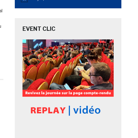
Notice
al
u
EVENT CLIC