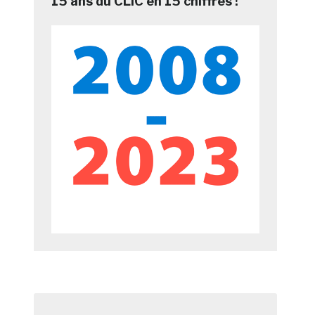
15 ans du CLIC en 15 chiffres !