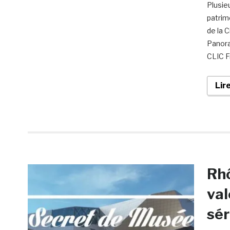
Plusie
patrim
de la 
Panora
CLIC Fr
Lir
Rh
val
sér