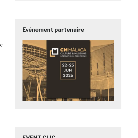
Evénement partenaire
ée
t
EVENT CLIC