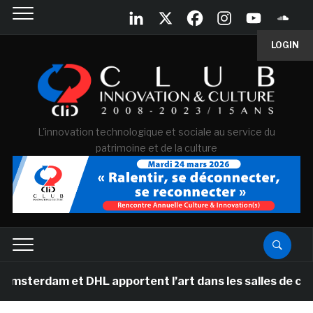
LOGIN
L'innovation technologique et sociale au service du
patrimoine et de la culture
 et DHL apportent l’art dans les salles de classe des é