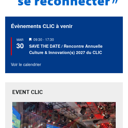
Évènements CLIC à venir
Mis
09:30
-
17:30
MAR
30
en
SAVE THE DATE / Rencontre Annuelle
avant
Culture & Innovation(s) 2027 du CLIC
Voir le calendrier
EVENT CLIC