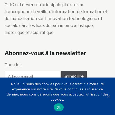
CLIC est devenu la principale plateforme
francophone de veille, d’information, de formation et
de mutualisation sur l’innovation technologique et
sociale dans les lieux de patrimoine artistique,
historique et scientifique.
Abonnez-vous à la newsletter
Courriel :
Nous utilisons des cookies pour vous garantir la meilleure
expérience sur notre site. Si vous continuez à utiliser ce
dernier, nous considérerons que vous acceptez l'utilisation des
cookies.
Club Innovation &
Ok