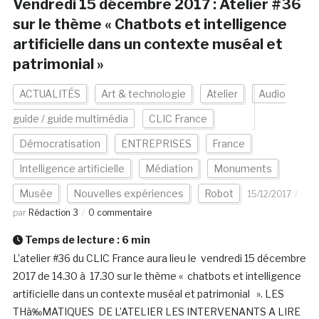
Vendredi 15 décembre 2017 : Atelier #36
sur le thème « Chatbots et intelligence
artificielle dans un contexte muséal et
patrimonial »
ACTUALITÉS
Art & technologie
Atelier
Audio
guide / guide multimédia
CLIC France
Démocratisation
ENTREPRISES
France
Intelligence artificielle
Médiation
Monuments
Musée
Nouvelles expériences
Robot
15/12/2017
par
Rédaction 3
0 commentaire
Temps de lecture :
6
min
L’atelier #36 du CLIC France aura lieu le vendredi 15 décembre
2017 de 14.30 à 17.30 sur le thème « chatbots et intelligence
artificielle dans un contexte muséal et patrimonial ». LES
THà‰MATIQUES DE L’ATELIER LES INTERVENANTS A LIRE