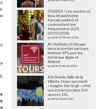
posté le 23 mai 2021
es
 à
DOSSIER / Les musées et
la
lieux de patrimoine
français publient et
commentent leur
fréquentation 2025
(20/02/2026)
posté le 20 février 2026
Art Institute of Chicago
nt
lance le premier parcours
intérieur GPS pour les
terminaux Apple et
Android
cs
posté le 21 février 2013
),
A la Grande Halle de la
Villette, l’expo spectacle
« Imagine Van Gogh » offre
une immersion dans 200
ve
œuvres XXL
posté le 23 juin 2017
de
ux