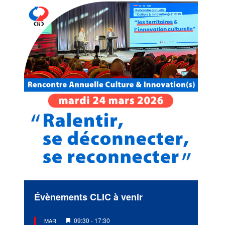
Évènements CLIC à venir
Mis
09:30
-
17:30
MAR