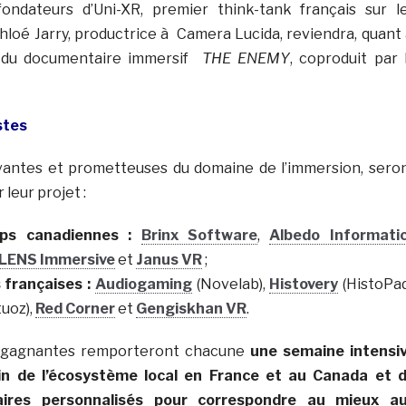
ondateurs d’Uni-XR, premier think-tank français sur l
 Chloé Jarry, productrice à Camera Lucida, reviendra, quant
se du documentaire immersif
THE ENEMY
, coproduit par 
stes
ovantes et prometteuses du domaine de l’immersion, sero
leur projet :
ups canadiennes :
Brinx Software
,
Albedo Informati
LENS Immersive
et
Janus VR
;
 françaises :
Audiogaming
(Novelab),
Histovery
(HistoPad
uoz),
Red Corner
et
Gengiskhan VR
.
s gagnantes remporteront chacune
une semaine intensi
in de l’écosystème local en France et au Canada et 
faires personnalisés pour correspondre au mieux a