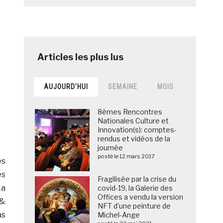
AUJOURD’HUI
SEMAINE
MOIS
8èmes Rencontres
Nationales Culture et
Innovation(s): comptes-
rendus et vidéos de la
journée
posté le 12 mars 2017
és
es
Fragilisée par la crise du
La
covid-19, la Galerie des
Offices a vendu la version
 &
NFT d’une peinture de
as
Michel-Ange