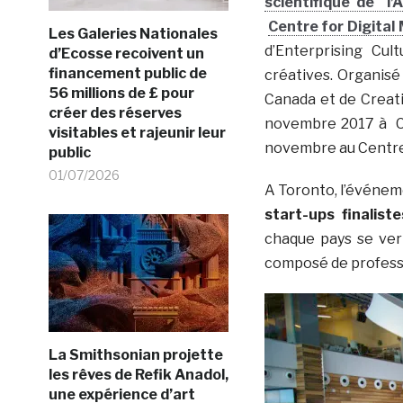
scientifique de l
Centre for Digital
Les Galeries Nationales
d’Enterprising Cult
d’Ecosse recoivent un
financement public de
créatives. Organisé
56 millions de £ pour
Canada et de Creati
créer des réserves
novembre 2017 à Co
visitables et rajeunir leur
novembre au Centre f
public
01/07/2026
A Toronto, l’événem
start-ups finalist
chaque pays se ve
composé de professi
La Smithsonian projette
les rêves de Refik Anadol,
une expérience d’art