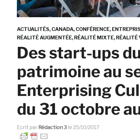
ACTUALITÉS
CANADA
CONFÉRENCE
ENTREPRI
RÉALITÉ AUGMENTÉE
RÉALITÉ MIXTE
RÉALITÉ 
Des start-ups d
patrimoine au s
Enterprising Cul
du 31 octobre a
Ecrit par
Rédaction 3
le
25/10/2017