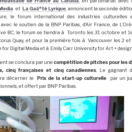
’Ambassade de France au Canada
, en partenariat avec 
 Media
et
La Gaà®té Lyrique
, annoncent la seconde éditi
ure, le forum international des industries culturelles 
 avec le soutien de la BNP Paribas, d’Air France, de L’Oré
ve BC, le forum se tiendra à Toronto les 31 octobre et 1
rus Quay, et pour la première fois à Vancouver les 2 et
or Digital Media et à Emily Carr University for Art + design
ent se conclura par une
compétition de pitches pour les d
es, cinq françaises et cinq canadiennes
. Le gagnant 
rra décerner le
Prix de la start-up culturelle
par un ju
onnels, et offert par BNP Paribas.