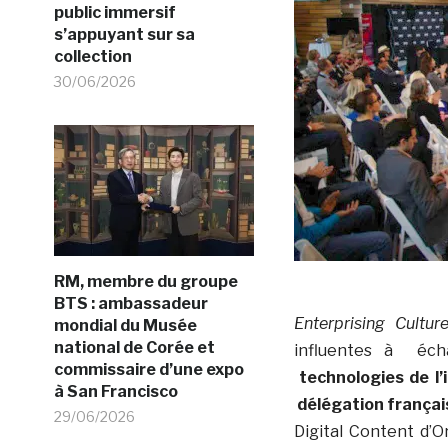
public immersif
s’appuyant sur sa
collection
30/06/2026
RM, membre du groupe
BTS : ambassadeur
Enterprising Cultur
mondial du Musée
national de Corée et
influentes à écha
commissaire d’une expo
technologies de l’
à San Francisco
délégation françai
29/06/2026
Digital Content d’O