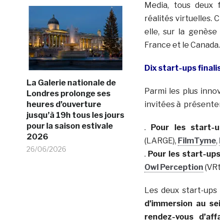
Media, tous deux f
réalités virtuelles.
elle, sur la genè
France et le Canada.
Dix start-ups finali
La Galerie nationale de
Parmi les plus inn
Londres prolonge ses
heures d’ouverture
invitées à présenter 
jusqu’à 19h tous les jours
pour la saison estivale
.
Pour les start-
2026
(LARGE),
FilmTyme
,
26/06/2026
.
Pour les start-ups
Owl Perception
(VRt
Les deux start-up
d’immersion au se
rendez-vous d’af