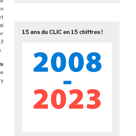
le
on
et
al
15 ans du CLIC en 15 chiffres !
er
 3
.
ix
de
ry