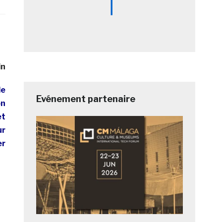
in
le
Evénement partenaire
on
et
ur
er