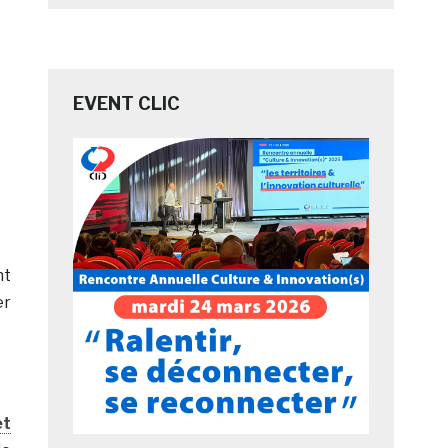
EVENT CLIC
nt
er
et