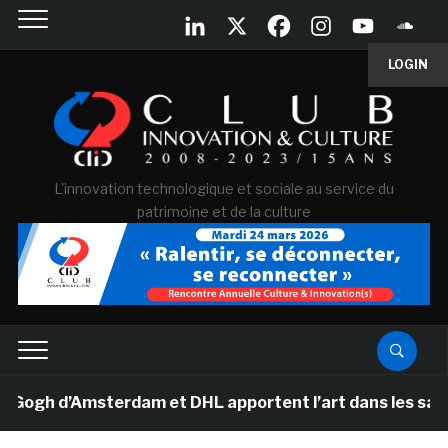
LOGIN
L'innovation technologique et sociale au service du
patrimoine et de la culture
h d’Amsterdam et DHL apportent l’art dans les salles d