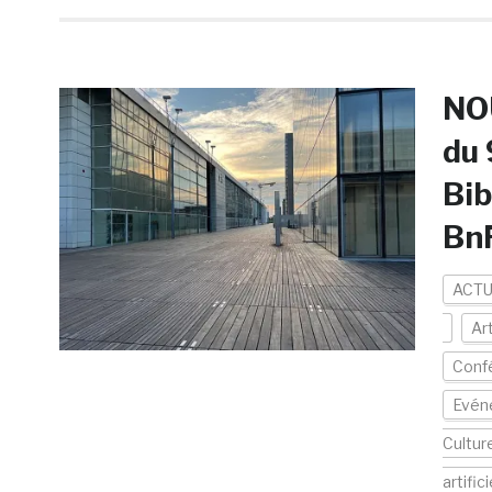
NOÛ
du 
Bib
Bn
ACTU
Ar
Conf
Evén
Cultur
artifici