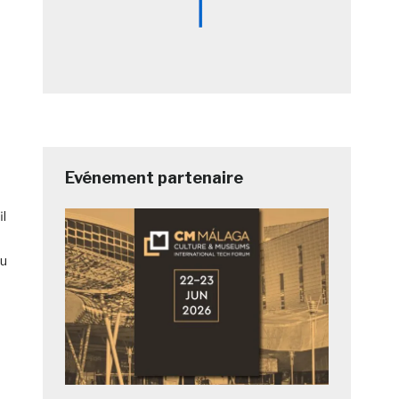
Evénement partenaire
il
du