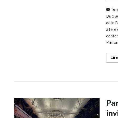
Temp
Du 9 au
de la 
à l’ère
contem
Parten
Lir
Pa
inv