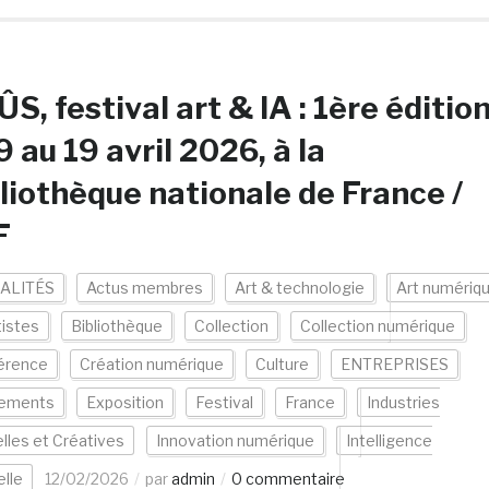
S, festival art & IA : 1ère éditio
9 au 19 avril 2026, à la
liothèque nationale de France /
F
ALITÉS
Actus membres
Art & technologie
Art numériq
tistes
Bibliothèque
Collection
Collection numérique
érence
Création numérique
Culture
ENTREPRISES
ements
Exposition
Festival
France
Industries
elles et Créatives
Innovation numérique
Intelligence
elle
12/02/2026
par
admin
0 commentaire