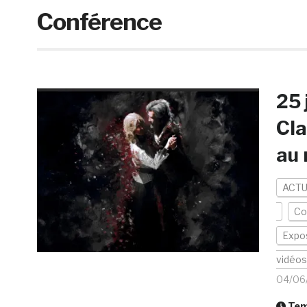
Conférence
25 
Cla
au 
ACTU
Co
Expos
vidéos
04/06
Temp