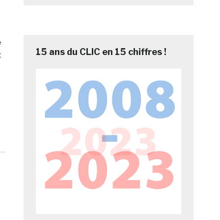
e
15 ans du CLIC en 15 chiffres !
t