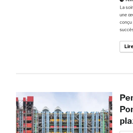
La soi
une œu
conçu p
succès
Lir
Pen
Pom
pla