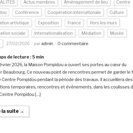
ALITÉS
Actus membres
Aménagement de lieu
Centre
dou
Conférence
Coopération internationale
Culture
tion artistique
Exposition
France
Hors les murs
ation sociale
Internationalisation
Médiation
Musée
e
27/02/2026
par
admin
0 commentaire
s de lecture :
5
min
février 2026, la Maison Pompidou a ouvert ses portes au cœur du
er Beaubourg. Ce nouveau point de rencontres permet de garder le f
e Centre Pompidou pendant la période des travaux. Il accueillera des
tions temporaires, rencontres et événements, dans les coulisses 
 Centre Pompidou […]
e la suite →