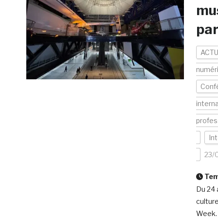
mu
par
ACTU
numér
Conf
intern
profes
In
23/
Temp
Du 24 
cultur
Week. 