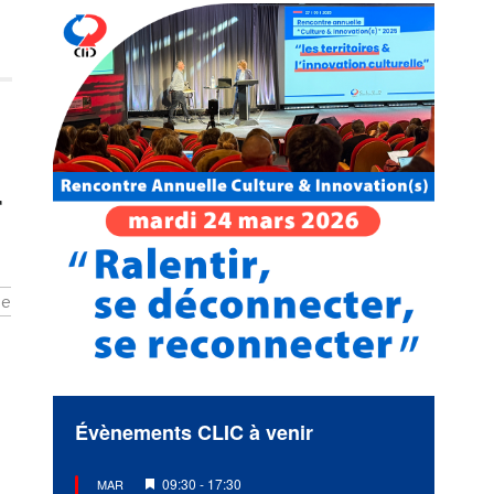
r
ue
Évènements CLIC à venir
Mis
09:30
-
17:30
MAR