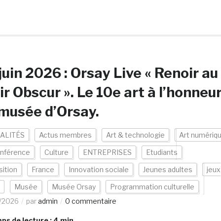
juin 2026 : Orsay Live « Renoir au
ir Obscur ». Le 10e art à l’honneu
musée d’Orsay.
ALITÉS
Actus membres
Art & technologie
Art numériq
nférence
Culture
ENTREPRISES
Etudiants
ition
France
Innovation sociale
Jeunes adultes
jeux
Musée
Musée Orsay
Programmation culturelle
/2026
par
admin
0 commentaire
s de lecture :
4
min