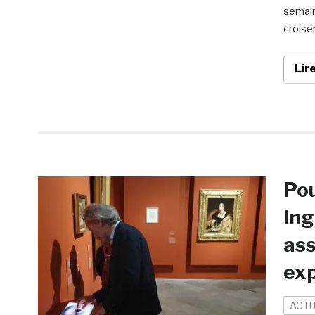
semain
croise
Lir
Pou
Ing
ass
ex
ACTU