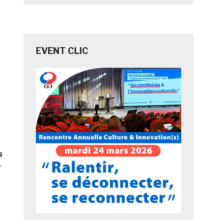
EVENT CLIC
à
s
r