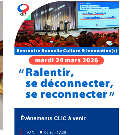
Évènements CLIC à venir
Mis
09:30
-
17:30
MAR