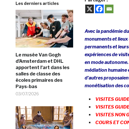
Les derniers articles
Avec la pandémie du
monuments et lieux c
permanents et leurs 
expériences de visit
Le musée Van Gogh
d’Amsterdam et DHL
en mode autonome. Ma
apportent l’art dans les
médiation humaine et
salles de classe des
d’autres proposaient
écoles primaires des
monétisation des co
Pays-bas
03/07/2026
VISITES GUID
VISITES GUID
VISITES NON 
COURS ET CO