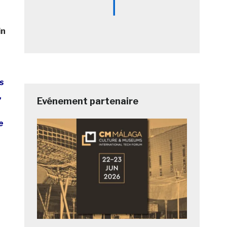
in
s
,
Evénement partenaire
e