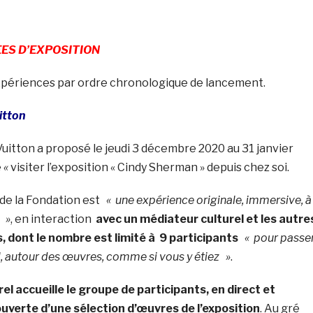
EES D’EXPOSITION
périences par ordre chronologique de lancement.
itton
uitton a proposé le jeudi 3 décembre 2020 au 31 janvier
e
«
visiter l’exposition « Cindy Sherman » depuis chez soi.
 de la Fondation est
« une expérience originale, immersive, 
i »
, en interaction
avec un médiateur culturel et les autre
, dont le nombre est limité à 9 participants
« pour passe
 autour des œuvres, comme si vous y étiez »
.
el accueille le groupe de participants, en direct et
uverte d’une sélection d’œuvres de l’exposition
. Au gré