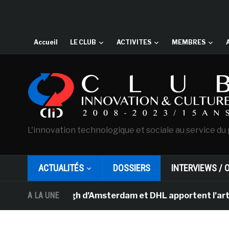
Accueil
LE CLUB
ACTIVITES
MEMBRES
L'innovation technologique et sociale au service du 
ACTUALITÉS
DOSSIERS
INTERVIEWS / 
e Van Gogh d’Amsterdam et DHL apportent l’art dans les 
A LA UNE