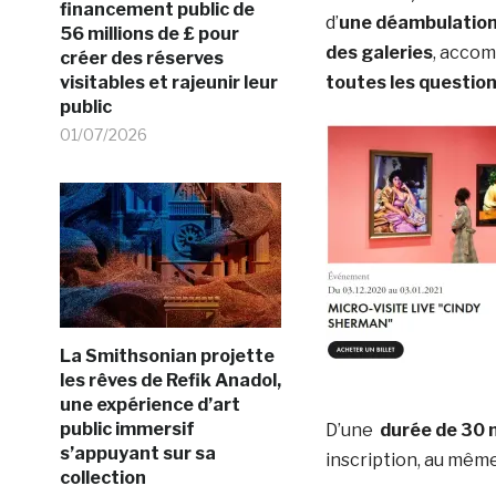
financement public de
d’
une déambulation
56 millions de £ pour
des galeries
, acco
créer des réserves
visitables et rajeunir leur
toutes les questio
public
01/07/2026
La Smithsonian projette
les rêves de Refik Anadol,
une expérience d’art
public immersif
D’une
durée de 30 
s’appuyant sur sa
inscription, au même
collection