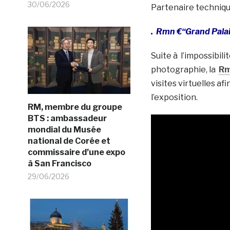
30/06/2026
Partenaire techniq
. Rmn €“Grand Palai
Suite à l’impossibili
photographie, la
Rm
visites virtuelles af
l’exposition.
RM, membre du groupe
BTS : ambassadeur
mondial du Musée
national de Corée et
commissaire d’une expo
à San Francisco
29/06/2026