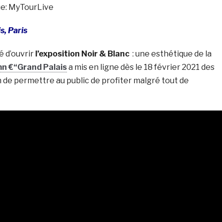
ue: MyTourLive
s, Paris
té d’ouvrir
l’exposition Noir & Blanc
: une esthétique de la
n €“Grand Palais
a mis en ligne dès le 18 février 2021 des
in de permettre au public de profiter malgré tout de