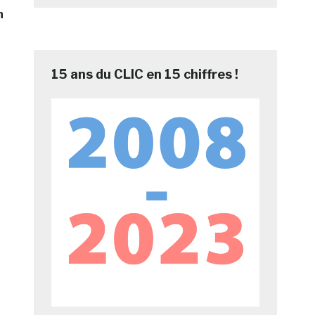
n
15 ans du CLIC en 15 chiffres !