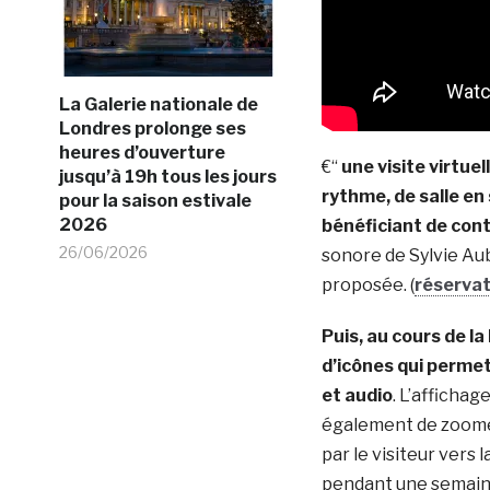
La Galerie nationale de
Londres prolonge ses
heures d’ouverture
€“
une visite virtue
jusqu’à 19h tous les jours
rythme, de salle en
pour la saison estivale
2026
bénéficiant de con
26/06/2026
sonore de Sylvie Aub
proposée. (
réservat
Puis, au cours de 
d’icônes qui perme
et audio
. L’afficha
également de zoomer 
par le visiteur vers 
pendant une semaine