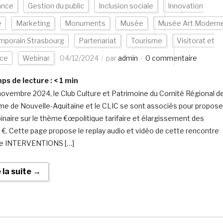
ance
Gestion du public
Inclusion sociale
Innovation
e
Marketing
Monuments
Musée
Musée Art Modern
mporain Strasbourg
Partenariat
Tourisme
Visitorat et
nce
Webinar
04/12/2024
par
admin
0 commentaire
s de lecture :
< 1
min
novembre 2024, le Club Culture et Patrimoine du Comité Régional d
me de Nouvelle-Aquitaine et le CLIC se sont associés pour propose
inaire sur le thème €œpolitique tarifaire et élargissement des
s €. Cette page propose le replay audio et vidéo de cette rencontre
ne INTERVENTIONS […]
e la suite →