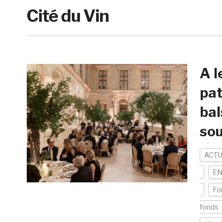
Cité du Vin
A l
pat
bal
sou
ACTU
EN
Fo
fonds