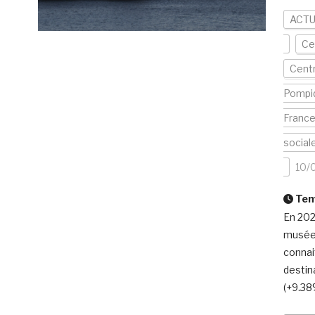
ACTU
Ce
Centr
Pompi
Franc
social
10/
Temp
En 202
musées
connai
destin
(+9.38