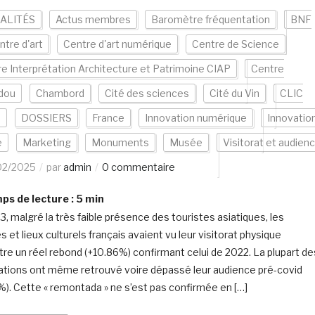
ALITÉS
Actus membres
Baromètre fréquentation
BNF
ntre d'art
Centre d'art numérique
Centre de Science
e Interprétation Architecture et Patrimoine CIAP
Centre
dou
Chambord
Cité des sciences
Cité du Vin
CLIC
e
DOSSIERS
France
Innovation numérique
Innovatio
e
Marketing
Monuments
Musée
Visitorat et audien
02/2025
par
admin
0 commentaire
s de lecture :
5
min
3, malgré la très faible présence des touristes asiatiques, les
 et lieux culturels français avaient vu leur visitorat physique
tre un réel rebond (+10.86%) confirmant celui de 2022. La plupart de
ations ont même retrouvé voire dépassé leur audience pré-covid
%). Cette « remontada » ne s’est pas confirmée en […]