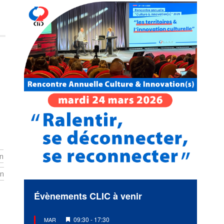
n
on
Évènements CLIC à venir
Mis
09:30
-
17:30
MAR