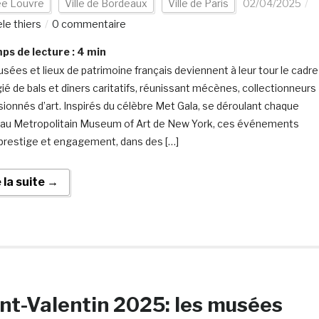
e Louvre
Ville de Bordeaux
Ville de Paris
02/04/2025
le thiers
0 commentaire
s de lecture :
4
min
sées et lieux de patrimoine français deviennent à leur tour le cadre
gié de bals et dîners caritatifs, réunissant mécènes, collectionneurs
sionnés d’art. Inspirés du célèbre Met Gala, se déroulant chaque
au Metropolitain Museum of Art de New York, ces événements
t prestige et engagement, dans des […]
e la suite →
nt-Valentin 2025: les musées