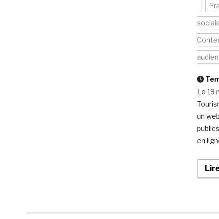
Fr
social
Conte
audie
Temp
Le 19 
Touris
un web
public
en lig
Lir