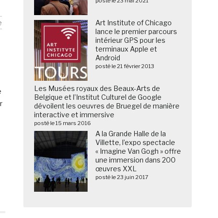
posté le 23 mai 2021
e
Art Institute of Chicago
lance le premier parcours
intérieur GPS pour les
terminaux Apple et
Android
posté le 21 février 2013
Les Musées royaux des Beaux-Arts de
e
Belgique et l’Institut Culturel de Google
r
dévoilent les oeuvres de Bruegel de manière
interactive et immersive
posté le 15 mars 2016
A la Grande Halle de la
Villette, l’expo spectacle
« Imagine Van Gogh » offre
une immersion dans 200
œuvres XXL
posté le 23 juin 2017