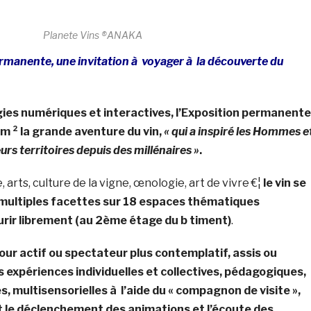
Planete Vins ®ANAKA
rmanente, une invitation à voyager à la découverte du
gies numériques et interactives, l’Exposition permanente
 m ² la grande aventure du vin,
« qui a inspiré les Hommes e
eurs territoires depuis des millénaires »
.
 arts, culture de la vigne, œnologie, art de vivre €¦
le vin se
multiples facettes sur 18 espaces thématiques
urir librement (au 2ème étage du b timent)
.
tour actif ou spectateur plus contemplatif, assis ou
es expériences individuelles et collectives, pédagogiques,
s, multisensorielles à l’aide du « compagnon de visite »,
 le déclenchement des animations et l’écoute des