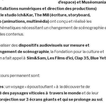
d’espace) et Muséomania
tallations numériques et direction des productions)
 studio Ich&Kar, The Mill (écriture, storyboard,
io (animations, multimédia)
ont conçu et réalisé les
hématiques nécessitant un changement de scénographie 
des contenus.
éaliser des
dispositifs audiovisuels sur mesure et
angement de scénographie
, la Fondation pour la culture et
in a fait appel à
Sim&Sam, Les Films d’ici, Clap 35, Blue Yet
cours permanent sont:
es
: un voyage « époustouflant » à la découverte de
té des paysages viticoles à travers le monde
et de leur
projection sur 3 écrans géants et qui se prolonge au sol
.