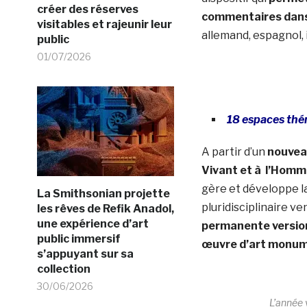
créer des réserves
commentaires dans
visitables et rajeunir leur
allemand, espagnol, i
public
01/07/2026
18 espaces thé
A partir d’un
nouveau
Vivant et à l’Hom
gère et développe la
La Smithsonian projette
pluridisciplinaire v
les rêves de Refik Anadol,
une expérience d’art
permanente versio
public immersif
œuvre d’art monume
s’appuyant sur sa
collection
30/06/2026
L’année