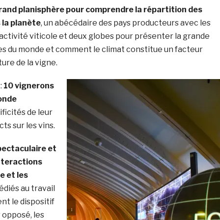
rand planisphère pour comprendre la répartition des
 la planète
, un abécédaire des pays producteurs avec les
r activité viticole et deux globes pour présenter la grande
es du monde et comment le climat constitue un facteur
ture de la vigne.
:
10 vignerons
onde
ficités de leur
ts sur les vins.
pectaculaire et
nteractions
te et les
édiés au travail
nt le dispositif
r opposé, les