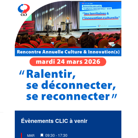
Évènements CLIC à venir
Mis
09:30
-
17:30
MAR