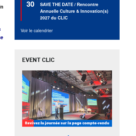
30
en
SAVE THE DATE / Rencontre
in
avant
Annuelle Culture & Innovation(s)
2027 du CLIC
s
Voir le calendrier
te
EVENT CLIC