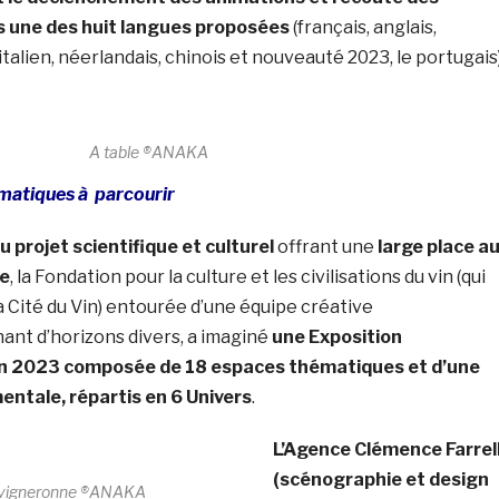
 une des huit langues proposées
(français, anglais,
talien, néerlandais, chinois et nouveauté 2023, le portugais)
A table ®ANAKA
matiques à parcourir
 projet scientifique et culturel
offrant une
large place a
me
, la Fondation pour la culture et les civilisations du vin (qui
 Cité du Vin) entourée d’une équipe créative
enant d’horizons divers, a imaginé
une Exposition
n 2023 composée de 18 espaces thématiques et d’une
ntale, répartis en 6 Univers
.
L’Agence Clémence Farrel
(scénographie et design
 vigneronne ®ANAKA