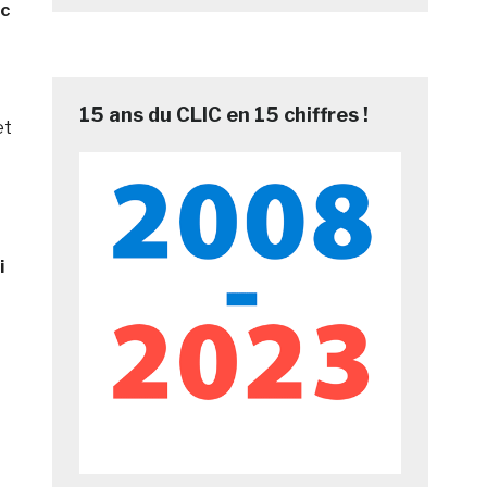
c
15 ans du CLIC en 15 chiffres !
et
i