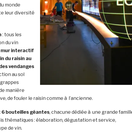
 du monde
e leur diversité
n
: tous les
on du vin
 mur interactif
in du raisin au
n des vendanges
ction au sol
 grappes
de manière
ive, de fouler le raisin comme à l’ancienne.
:
6 bouteilles géantes
, chacune dédiée à une grande famill
ois thématiques : élaboration, dégustation et service,
pe de vin.