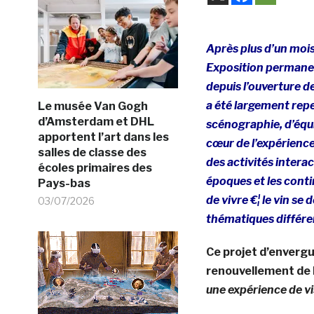
Après plus d’un mois 
Exposition permanent
depuis l’ouverture d
a été largement rep
Le musée Van Gogh
d’Amsterdam et DHL
scénographie, d’équ
apportent l’art dans les
cœur de l’expérience 
salles de classe des
des activités interac
écoles primaires des
époques et les contin
Pays-bas
de vivre €¦ le vin se
03/07/2026
thématiques différe
Ce projet d’envergu
renouvellement de l’
une expérience de vis