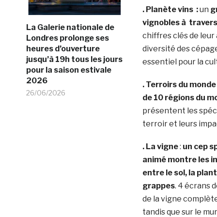
. Planète vins :
un
g
vignobles à travers
La Galerie nationale de
chiffres clés de leu
Londres prolonge ses
heures d’ouverture
diversité des cépag
jusqu’à 19h tous les jours
essentiel pour la cul
pour la saison estivale
2026
. Terroirs du monde
26/06/2026
de 10 régions du m
présentent les spéci
terroir et leurs impac
. La vigne
:
un cep s
animé montre les i
entre le sol, la plan
grappes
. 4 écrans d
de la vigne complète
tandis que sur le mu