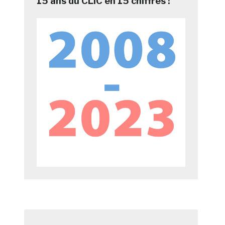
15 ans du CLIC en 15 chiffres !