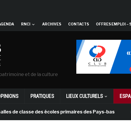
AGENDA
RNCI
ARCHIVES
CONTACTS
OFFRES EMPLOI – 
patrimoine et de la culture
OPINIONS
PRATIQUES
LIEUX CULTURELS
ESPA
de classe des écoles primaires des Pays-bas
il y a 1