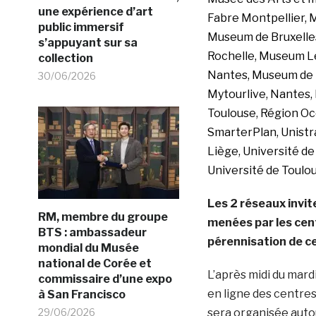
une expérience d’art
Fabre Montpellier,
public immersif
Museum de Bruxelle
s’appuyant sur sa
Rochelle, Museum L
collection
Nantes, Museum de 
30/06/2026
Mytourlive, Nantes, 
Toulouse, Région Oc
SmarterPlan, Unistra
Liège, Université de
Université de Toulo
Les 2 réseaux invi
RM, membre du groupe
menées par les cent
BTS : ambassadeur
pérennisation de ce
mondial du Musée
national de Corée et
L’après midi du mar
commissaire d’une expo
en ligne des centres
à San Francisco
29/06/2026
sera organisée autou