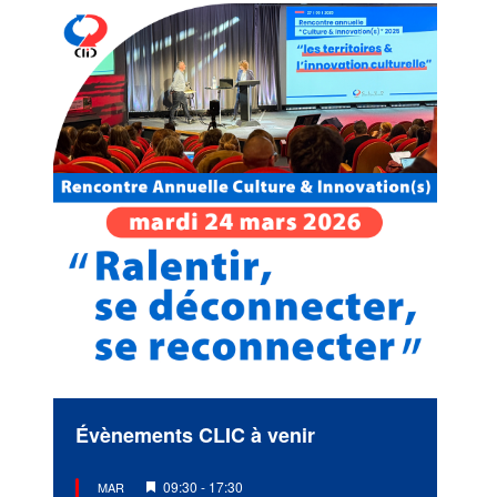
Évènements CLIC à venir
Mis
09:30
-
17:30
MAR