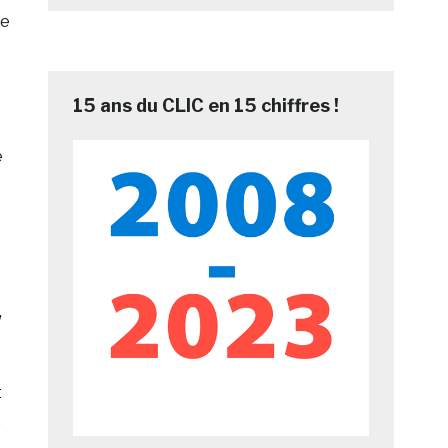
de
15 ans du CLIC en 15 chiffres !
e
,
t
,