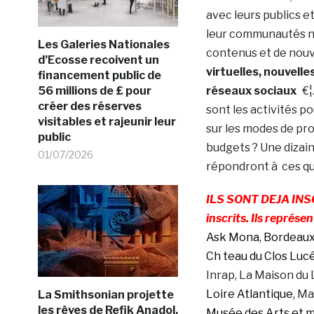
avec leurs publics 
leur communautés n
Les Galeries Nationales
contenus et de nou
d’Ecosse recoivent un
virtuelles, nouvell
financement public de
56 millions de £ pour
réseaux sociaux
€¦.
créer des réserves
sont les activités p
visitables et rajeunir leur
sur les modes de prod
public
budgets ? Une dizain
01/07/2026
répondront à ces qu
ILS SONT DEJA INSC
inscrits. Ils représe
Ask Mona, Bordeaux,
Ch teau du Clos Lucé
Inrap, La Maison du 
Loire Atlantique,
Mai
La Smithsonian projette
les rêves de Refik Anadol,
Musée des Arts et m