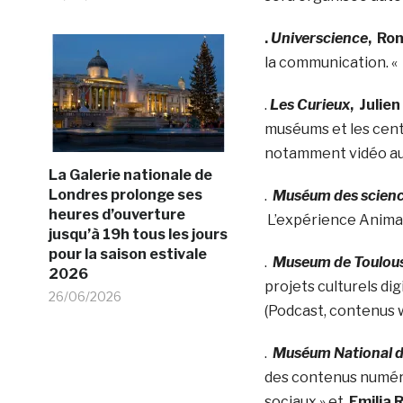
.
Universcience
,
Rom
la communication. « 
.
Les Curieux
, Julie
muséums et les cent
notamment vidéo aux
La Galerie nationale de
Londres prolonge ses
.
Muséum des science
heures d’ouverture
L’expérience Animal 
jusqu’à 19h tous les jours
pour la saison estivale
.
Museum de Toulou
2026
projets culturels di
26/06/2026
(Podcast, contenus 
.
Muséum National d’
des contenus numéri
sociaux » et
Emilia 