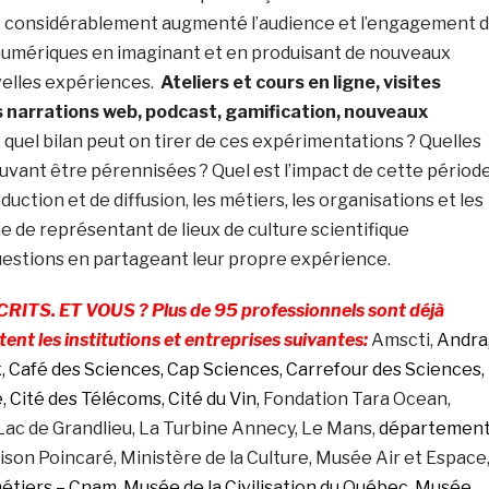
et considérablement augmenté l’audience et l’engagement 
umériques en imaginant et en produisant de nouveaux
velles expériences.
Ateliers et cours en ligne, visites
es narrations web, podcast, gamification, nouveaux
 quel bilan peut on tirer de ces expérimentations ? Quelles
ouvant être pérennisées ? Quel est l’impact de cette périod
uction et de diffusion, les métiers, les organisations et les
e de représentant de lieux de culture scientifique
estions en partageant leur propre expérience.
RITS. ET VOUS ? Plus de 95 professionnels sont déjà
ntent les institutions et entreprises suivantes:
Amscti,
Andra
 Café des Sciences, Cap Sciences, Carrefour des Sciences,
, Cité des Télécoms, Cité du Vin,
Fondation Tara Ocean,
Lac de Grandlieu, La Turbine Annecy, Le Mans,
départemen
son Poincaré, Ministère de la Culture, Musée Air et Espace
étiers – Cnam, Musée de la Civilisation du Québec, Musée