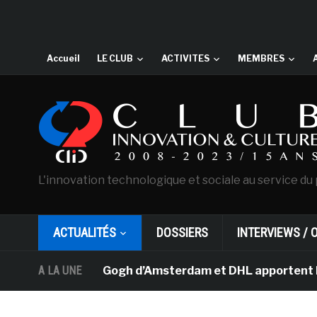
Accueil
LE CLUB
ACTIVITES
MEMBRES
L'innovation technologique et sociale au service du 
ACTUALITÉS
DOSSIERS
INTERVIEWS / 
musée Van Gogh d’Amsterdam et DHL apportent l’art dans 
A LA UNE