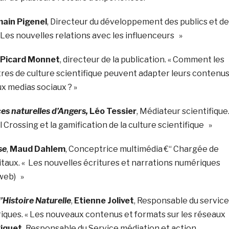
ain Pigenel
, Directeur du développement des publics et de
Les nouvelles relations avec les influenceurs »
n Picard Monnet
, directeur de la publication. « Comment les
res de culture scientifique peuvent adapter leurs contenu
 medias sociaux ? »
s naturelles d’Angers,
Léo Tessier
, Médiateur scientifique.
Crossing et la gamification de la culture scientifique »
se
,
Maud Dahlem
, Conceptrice multimédia €“ Chargée de
gitaux. « Les nouvelles écritures et narrations numériques
web) »
Histoire Naturelle
,
Etienne Jolivet
, Responsable du service
ques. « Les nouveaux contenus et formats sur les réseaux
Riquet,
Responsable du Service médiation et action