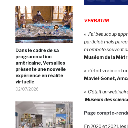
VERBATIM
« J’ai beaucoup appré
participé mais parce 
m’embête souvent dan
Dans le cadre de sa
programmation
Muséum de la Métr
américaine, Versailles
présente une nouvelle
« c’était vraiment 
expérience en réalité
Maviel-Sonet
, Amcs
virtuelle
02/07/2026
« C’était un webinai
Muséum des science
Page compte-rendu
En 2020 et 2021, les 