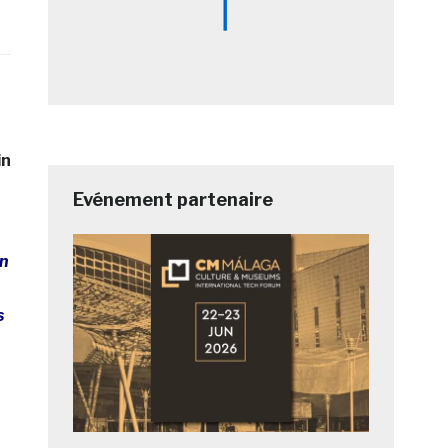
in
Evénement partenaire
en
s