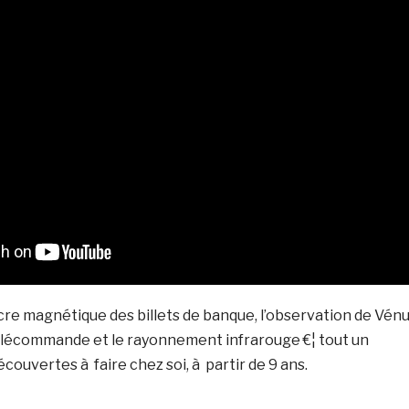
cre magnétique des billets de banque, l’observation de Vén
 télécommande et le rayonnement infrarouge €¦ tout un
couvertes à faire chez soi, à partir de 9 ans.