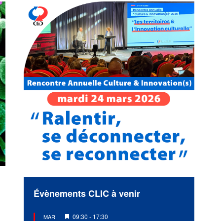
Évènements CLIC à venir
Mis
09:30
-
17:30
MAR