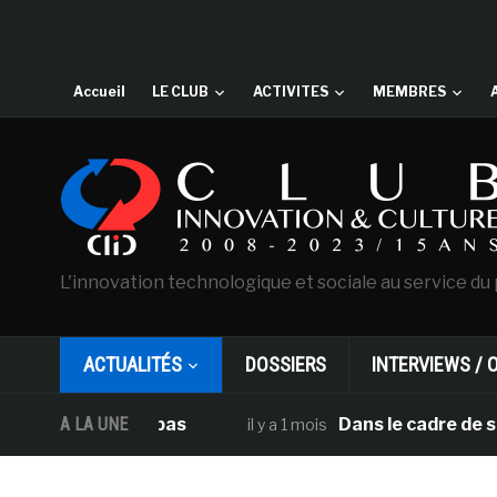
Accueil
LE CLUB
ACTIVITES
MEMBRES
L'innovation technologique et sociale au service du 
ACTUALITÉS
DOSSIERS
INTERVIEWS / 
 des Pays-bas
A LA UNE
Dans le cadre de sa progr
il y a 1 mois