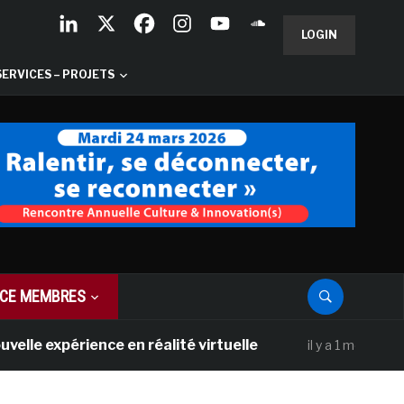
LOGIN
SERVICES – PROJETS
CE MEMBRES
érience en réalité virtuelle
Les Galerie
il y a 1 mois