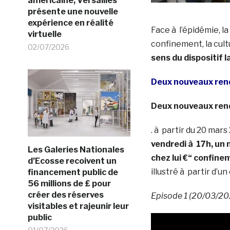
américaine, Versailles
présente une nouvelle
expérience en réalité
Face à l’épidémie, l
virtuelle
confinement, la cultu
02/07/2026
sens du dispositif l
Deux nouveaux ren
Deux nouveaux rend
. à partir du 20 mars
vendredi à 17h, un
Les Galeries Nationales
chez lui €“ confinem
d’Ecosse recoivent un
illustré à partir d’un
financement public de
56 millions de £ pour
créer des réserves
Episode 1 (20/03/20
visitables et rajeunir leur
public