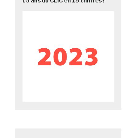
15 ans du CLIC en 15 chiffres !