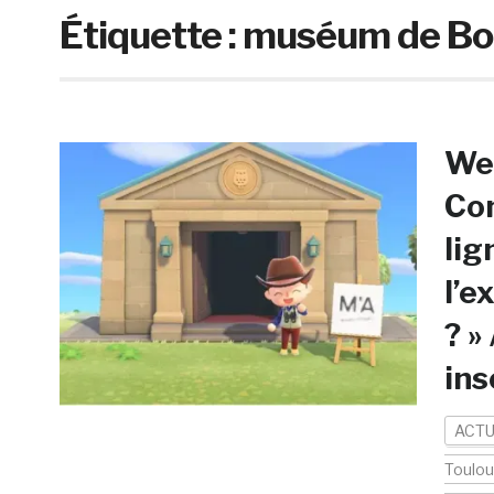
Étiquette :
muséum de Bo
Web
Co
lig
l’e
? »
ins
ACTU
Toulo