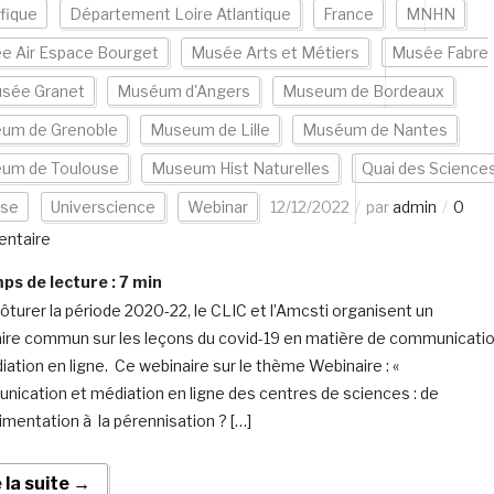
ifique
Département Loire Atlantique
France
MNHN
e Air Espace Bourget
Musée Arts et Métiers
Musée Fabre
sée Granet
Muséum d'Angers
Museum de Bordeaux
um de Grenoble
Museum de Lille
Muséum de Nantes
um de Toulouse
Museum Hist Naturelles
Quai des Science
use
Universcience
Webinar
12/12/2022
par
admin
0
ntaire
s de lecture :
7
min
lôturer la période 2020-22, le CLIC et l’Amcsti organisent un
ire commun sur les leçons du covid-19 en matière de communicati
iation en ligne. Ce webinaire sur le thème Webinaire : «
ication et médiation en ligne des centres de sciences : de
rimentation à la pérennisation ? […]
e la suite →