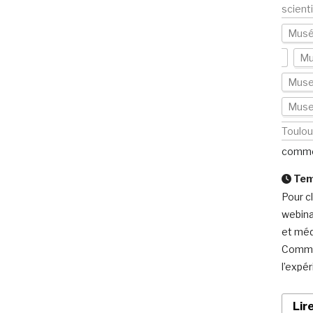
scient
Musé
Mu
Muse
Muse
Toulo
comme
Temp
Pour c
webina
et méd
Commun
l’expé
Lir