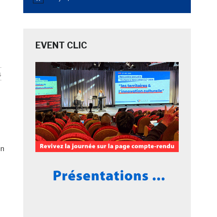
Notice
EVENT CLIC
s
on