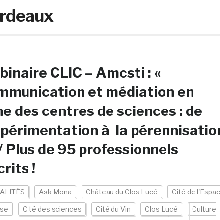
rdeaux
inaire CLIC – Amcsti : «
mmunication et médiation en
ne des centres de sciences : de
xpérimentation à la pérennisatio
 / Plus de 95 professionnels
crits !
ALITÉS
Ask Mona
Château du Clos Lucé
Cité de l'Espa
use
Cité des sciences
Cité du Vin
Clos Lucé
Culture