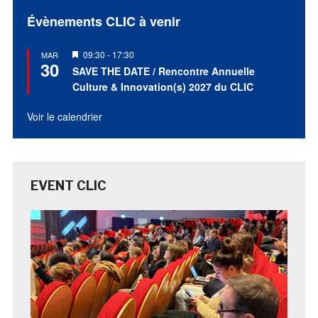
Évènements CLIC à venir
Mis
09:30
-
17:30
MAR
30
en
SAVE THE DATE / Rencontre Annuelle
avant
Culture & Innovation(s) 2027 du CLIC
Voir le calendrier
EVENT CLIC