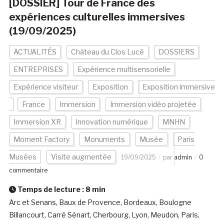
[DOSSIER] Tour de France des
expériences culturelles immersives
(19/09/2025)
ACTUALITÉS
Château du Clos Lucé
DOSSIERS
ENTREPRISES
Expérience multisensorielle
Expérience visiteur
Exposition
Exposition immersive
France
Immersion
Immersion vidéo projetée
Immersion XR
Innovation numérique
MNHN
Moment Factory
Monuments
Musée
Paris
Musées
Visite augmentée
19/09/2025
par
admin
0
commentaire
Temps de lecture :
8
min
Arc et Senans, Baux de Provence, Bordeaux, Boulogne
Billancourt, Carré Sénart, Cherbourg, Lyon, Meudon, Paris,