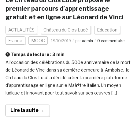
Le Ch teau du Clos Lucé propose le
premier parcours d’apprentissage
gratuit et en ligne sur Léonard de Vinci
ACTUALITÉS
Château du Clos Lucé
Education
France
MOOC
18/10/2019
par
admin
0 commentaire
Temps de lecture :
3
min
A l’occasion des célébrations du 500e anniversaire de la mort
de Léonard de Vinci dans sa dernière demeure à Amboise, le
Ch teau du Clos Lucé a décidé créer la première plateforme
d’apprentissage en ligne sur le Maà®tre italien. Un moyen
ludique et innovant pour tout savoir sur ses œuvres […]
Lire la suite →