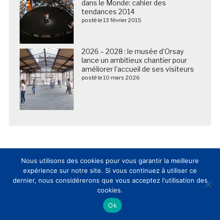
dans le Monde: cahier des
tendances 2014
posté le 13 février 2015
2026 – 2028 : le musée d’Orsay
lance un ambitieux chantier pour
améliorer l’accueil de ses visiteurs
posté le 10 mars 2026
Nous utilisons des cookies pour vous garantir la meilleure
expérience sur notre site. Si vous continuez à utiliser ce
dernier, nous considérerons que vous acceptez l'utilisation des
cookies.
Nous suivre sur les réseaux sociaux
Ok