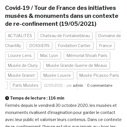
Covid-19 / Tour de France des initiatives
musées & monuments dans un contexte
de re-confinement (19/05/2021)
ACTUALITÉS
Chateau de Fontainebleau
Domaine de
Chantilly
DOSSIERS
Fondation Cartier
France
Louvre Lens
Mac Lyon
Mémorial Shoah Paris
Musée de Cluny
Musée Grande Guerre de Meaux
Musée Granet
Musée Louvre
Musée Picasso Paris
Paris Musées
12/05/2021
par
admin
0 commentaire
Temps de lecture :
116
min
Fermés depuis le vendredi 30 octobre 2020, les musées et
monuments rivalisent d’imagination pour garder le contact
avec leur public et valoriser leurs contenus. Dans ce contexte
de re-confinement, l’heure est plus que jamais au « hors les