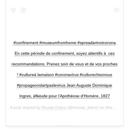
#confinement #museumfromhome #spreadartnotcorona
En cette période de confinement, soyez attentifs à ces
recommandations. Prenez soin de vous et de vos proches
! #cultureà lamaison #coronavirus #culturecheznous
#propageonslartpaslevirus Jean Auguste Dominique
Ingres, à‰tude pour l’Apothéose d’Homère, 1827
A post shared by
Musée Fabre
(@musee_fabre) on
Mar 26, 2020 at 8:04am PDT