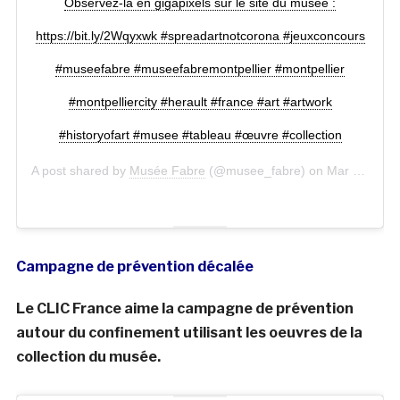
Observez-la en gigapixels sur le site du musée :
https://bit.ly/2Wqyxwk #spreadartnotcorona #jeuxconcours
#museefabre #museefabremontpellier #montpellier
#montpelliercity #herault #france #art #artwork
#historyofart #musee #tableau #œuvre #collection
A post shared by
Musée Fabre
(@musee_fabre) on
Mar 19, 2020 at 1:18pm PDT
Campagne de prévention décalée
Le CLIC France aime la campagne de prévention
autour du confinement utilisant les oeuvres de la
collection du musée.