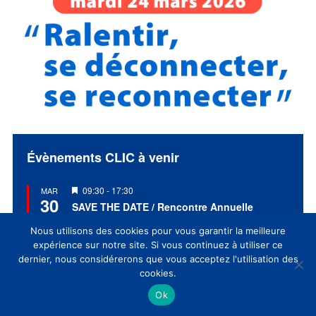
Évènements CLIC à venir
Mis
09:30
-
17:30
MAR
30
en
SAVE THE DATE / Rencontre Annuelle
avant
Culture & Innovation(s) 2027 du CLIC
Nous utilisons des cookies pour vous garantir la meilleure
expérience sur notre site. Si vous continuez à utiliser ce
Voir le calendrier
dernier, nous considérerons que vous acceptez l'utilisation des
cookies.
Ok