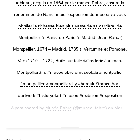
tableau, acquis en 1964 par le musée Fabre, assura la
renommée de Ranc, mais l’exposition du musée va vous
révéler la richesse bien plus vaste de sa carrière, de
Montpellier à Paris, de Paris à Madrid. Jean Ranc (
Montpellier, 1674 – Madrid, 1735 ), Vertumne et Pomone,
Vers 1710 – 1722, Huile sur toile ©Frédéric Jaulmes-
Montpellier3m. #museefabre #museefabremontpellier
#montpellier #montpelliercity #herault #france #art
#artwork #historyofart #musee #exibition #exposition
A post shared by
Musée Fabre
(@musee_fabre) on
Mar 18, 2020 at 9:11am PDT