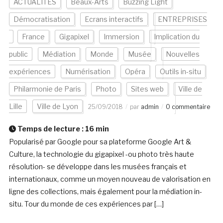
ACTUALITÉS
Beaux-Arts
Buzzing Light
Démocratisation
Ecrans interactifs
ENTREPRISES
France
Gigapixel
Immersion
Implication du
public
Médiation
Monde
Musée
Nouvelles
expériences
Numérisation
Opéra
Outils in-situ
Philarmonie de Paris
Photo
Sites web
Ville de
Lille
Ville de Lyon
25/09/2018
par
admin
0 commentaire
Temps de lecture :
16
min
Popularisé par Google pour sa plateforme Google Art &
Culture, la technologie du gigapixel -ou photo très haute
résolution- se développe dans les musées français et
internationaux, comme un moyen nouveau de valorisation en
ligne des collections, mais également pour la médiation in-
situ. Tour du monde de ces expériences par […]