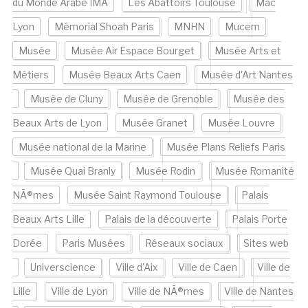
du Monde Arabe IMA
Les Abattoirs Toulouse
Mac
Lyon
Mémorial Shoah Paris
MNHN
Mucem
Musée
Musée Air Espace Bourget
Musée Arts et
Métiers
Musée Beaux Arts Caen
Musée d'Art Nantes
Musée de Cluny
Musée de Grenoble
Musée des
Beaux Arts de Lyon
Musée Granet
Musée Louvre
Musée national de la Marine
Musée Plans Reliefs Paris
Musée Quai Branly
Musée Rodin
Musée Romanité
NÃ®mes
Musée Saint Raymond Toulouse
Palais
Beaux Arts Lille
Palais de la découverte
Palais Porte
Dorée
Paris Musées
Réseaux sociaux
Sites web
Universcience
Ville d'Aix
Ville de Caen
Ville de
Lille
Ville de Lyon
Ville de NÃ®mes
Ville de Nantes