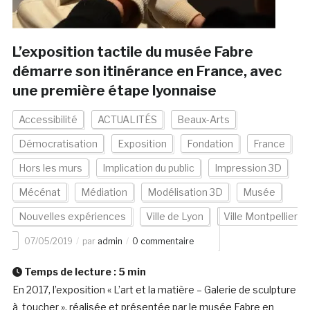
L’exposition tactile du musée Fabre
démarre son itinérance en France, avec
une première étape lyonnaise
Accessibilité
ACTUALITÉS
Beaux-Arts
Démocratisation
Exposition
Fondation
France
Hors les murs
Implication du public
Impression 3D
Mécénat
Médiation
Modélisation 3D
Musée
Nouvelles expériences
Ville de Lyon
Ville Montpellier
07/05/2019
par
admin
0 commentaire
Temps de lecture :
5
min
En 2017, l’exposition « L’art et la matière – Galerie de sculpture
à toucher », réalisée et présentée par le musée Fabre en