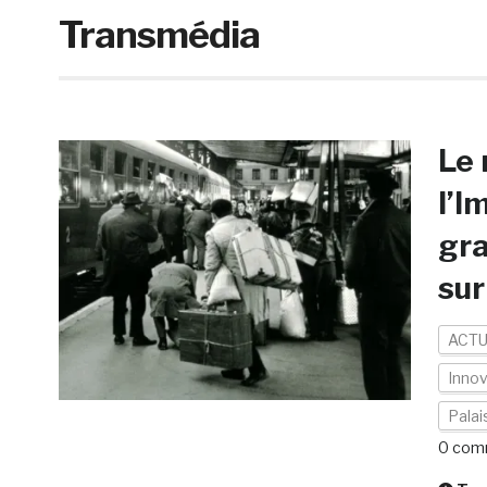
Transmédia
Le 
l’I
gra
sur
ACTU
Inno
Palai
0 com