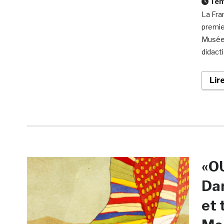
Temp
La Fran
premie
Musée d
didacti
Lir
«OU
Dar
et 