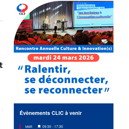
t
Évènements CLIC à venir
Mis
09:30
-
17:30
MAR