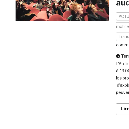
aud
ACTU
mobil
Tran
comme
Temp
L’Atel
à 13.0
les pr
d’expl
peuven
Lir