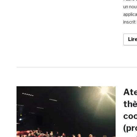
un nou
applica
inscrit
Lir
Ate
thè
coo
(pr