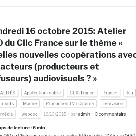
dredi 16 octobre 2015: Atelier
 du Clic France sur le thème «
lles nouvelles coopérations ave
 acteurs (producteurs et
fuseurs) audiovisuels ? »
ALITÉS
Application mobile
CLIC France
France
Jeu
uments
Musée
Production TV / Cinéma
Télévision
smédia
webdoc
16/10/2015
par
admin
0 commentaire
s de lecture :
6
min
ier #30 du Clic France aura lieu le vendredi 16 octobre 2015, de 09.30