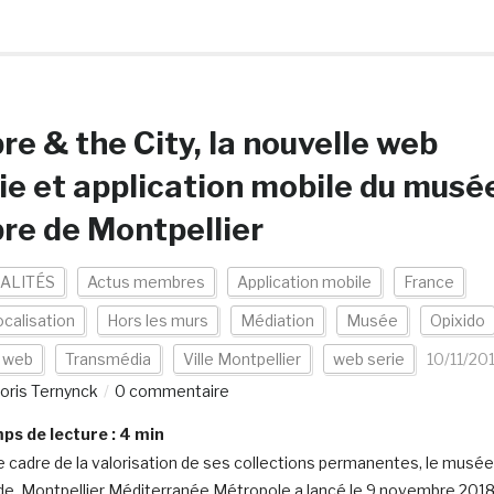
re & the City, la nouvelle web
ie et application mobile du musé
re de Montpellier
ALITÉS
Actus membres
Application mobile
France
calisation
Hors les murs
Médiation
Musée
Opixido
s web
Transmédia
Ville Montpellier
web serie
10/11/20
oris Ternynck
0 commentaire
s de lecture :
4
min
e cadre de la valorisation de ses collections permanentes, le musée
de Montpellier Méditerranée Métropole a lancé le 9 novembre 201