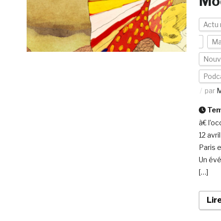
Mod
Actu
Ma
Nouv
Podc
par
M
Temp
à€ l’o
12 avri
Paris 
Un évé
[…]
Lir