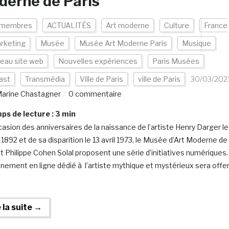
erne de Paris
 membres
ACTUALITÉS
Art moderne
Culture
France
rketing
Musée
Musée Art Moderne Paris
Musique
eau site web
Nouvelles expériences
Paris Musées
ast
Transmédia
Ville de Paris
ville de Paris
30/03/202
arine Chastagner
0 commentaire
s de lecture :
3
min
ccasion des anniversaires de la naissance de l’artiste Henry Darger le
l 1892 et de sa disparition le 13 avril 1973, le Musée d’Art Moderne de
et Philippe Cohen Solal proposent une série d’initiatives numériques.
nement en ligne dédié à l’artiste mythique et mystérieux sera offe
e la suite →