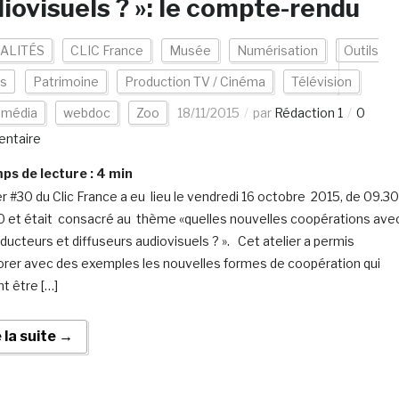
iovisuels ? »: le compte-rendu
ALITÉS
CLIC France
Musée
Numérisation
Outils
es
Patrimoine
Production TV / Cinéma
Télévision
smédia
webdoc
Zoo
18/11/2015
par
Rédaction 1
0
ntaire
s de lecture :
4
min
ier #30 du Clic France a eu lieu le vendredi 16 octobre 2015, de 09.30
0 et était consacré au thème «quelles nouvelles coopérations ave
oducteurs et diffuseurs audiovisuels ? ». Cet atelier a permis
orer avec des exemples les nouvelles formes de coopération qui
t être […]
e la suite →