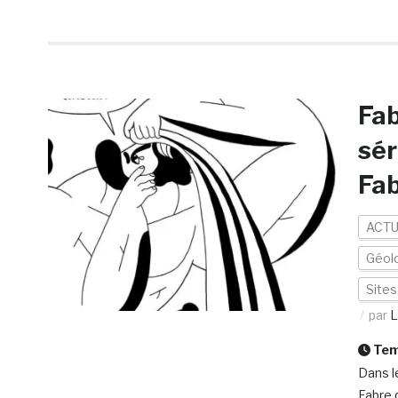
Fab
sér
Fab
ACTU
Géolo
Site
par
L
Temp
Dans l
Fabre 