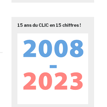
15 ans du CLIC en 15 chiffres !