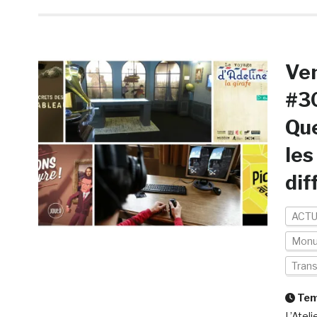
Ven
#30
Que
les
dif
ACTU
Mon
Tran
Temp
L’Atel