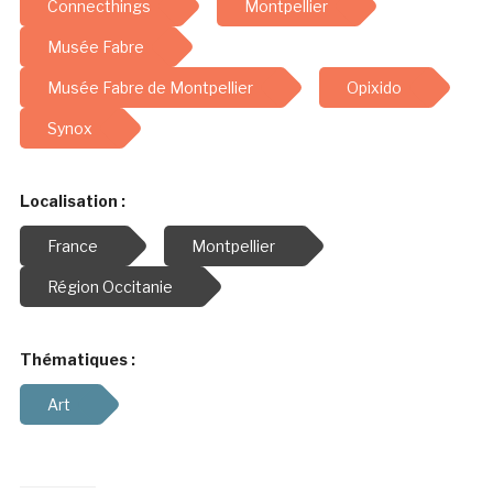
Connecthings
Montpellier
Musée Fabre
Musée Fabre de Montpellier
Opixido
Synox
Localisation :
France
Montpellier
Région Occitanie
Thématiques :
Art