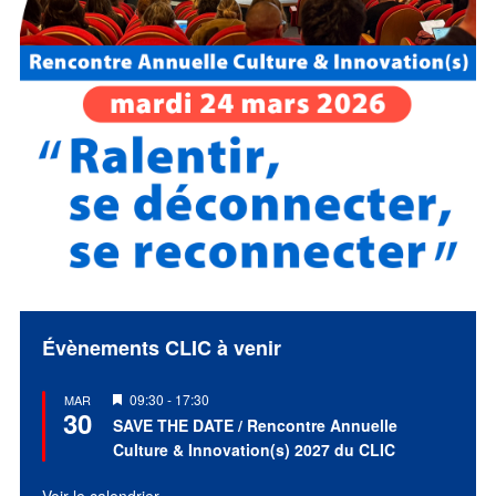
Évènements CLIC à venir
Mis
09:30
-
17:30
MAR
30
en
SAVE THE DATE / Rencontre Annuelle
avant
Culture & Innovation(s) 2027 du CLIC
Voir le calendrier