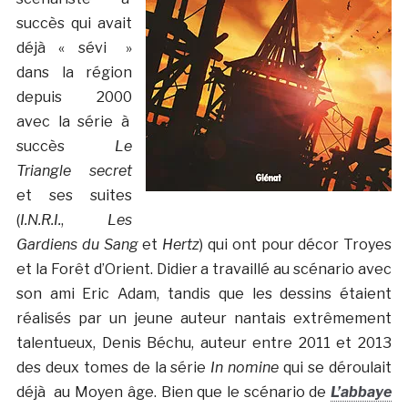
succès qui avait
déjà « sévi »
dans la région
depuis 2000
avec la série à
succès
Le
Triangle secret
et ses suites
(
I.N.R.I.
,
Les
Gardiens du Sang
et
Hertz
) qui ont pour décor Troyes
et la Forêt d’Orient. Didier a travaillé au scénario avec
son ami Eric Adam, tandis que les dessins étaient
réalisés par un jeune auteur nantais extrêmement
talentueux, Denis Béchu, auteur entre 2011 et 2013
des deux tomes de la série
In nomine
qui se déroulait
déjà au Moyen âge. Bien que le scénario de
L’abbaye