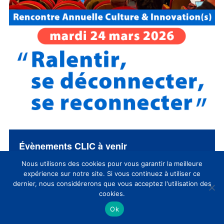
Évènements CLIC à venir
Nous utilisons des cookies pour vous garantir la meilleure
Mis
09:30
-
17:30
MAR
expérience sur notre site. Si vous continuez à utiliser ce
30
en
SAVE THE DATE / Rencontre Annuelle
dernier, nous considérerons que vous acceptez l'utilisation des
avant
Culture & Innovation(s) 2027 du CLIC
cookies.
Ok
Voir le calendrier