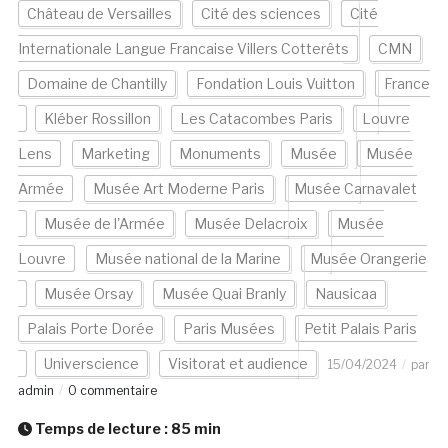
Château de Versailles
Cité des sciences
Cité
Internationale Langue Francaise Villers Cotterêts
CMN
Domaine de Chantilly
Fondation Louis Vuitton
France
Kléber Rossillon
Les Catacombes Paris
Louvre
Lens
Marketing
Monuments
Musée
Musée
Armée
Musée Art Moderne Paris
Musée Carnavalet
Musée de l'Armée
Musée Delacroix
Musée
Louvre
Musée national de la Marine
Musée Orangerie
Musée Orsay
Musée Quai Branly
Nausicaa
Palais Porte Dorée
Paris Musées
Petit Palais Paris
Universcience
Visitorat et audience
15/04/2024
par
admin
0 commentaire
Temps de lecture :
85
min