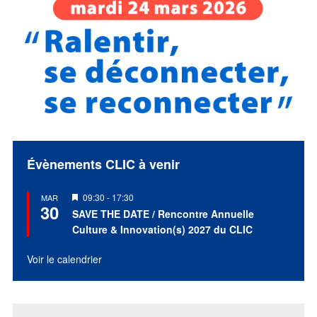
Évènements CLIC à venir
Mis
09:30
-
17:30
MAR
30
en
SAVE THE DATE / Rencontre Annuelle
avant
Culture & Innovation(s) 2027 du CLIC
Voir le calendrier