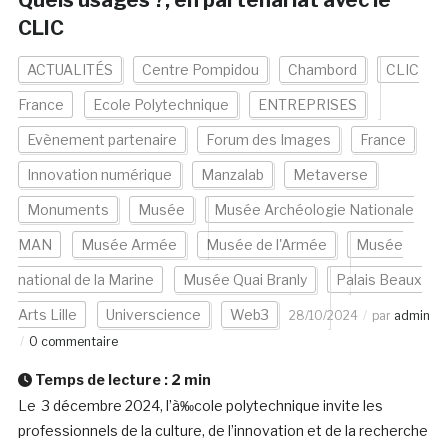
Quels usages ?, en partenariat avec le
CLIC
ACTUALITÉS
Centre Pompidou
Chambord
CLIC
France
Ecole Polytechnique
ENTREPRISES
Evènement partenaire
Forum des Images
France
Innovation numérique
Manzalab
Metaverse
Monuments
Musée
Musée Archéologie Nationale
MAN
Musée Armée
Musée de l'Armée
Musée
national de la Marine
Musée Quai Branly
Palais Beaux
Arts Lille
Universcience
Web3
28/10/2024
par
admin
0 commentaire
Temps de lecture :
2
min
Le 3 décembre 2024, l’à‰cole polytechnique invite les
professionnels de la culture, de l’innovation et de la recherche