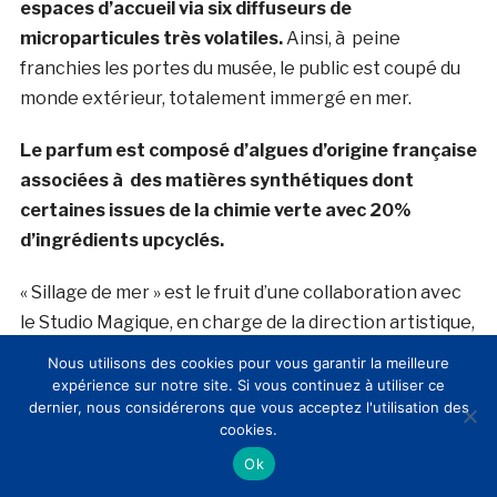
espaces d’accueil via six diffuseurs de
microparticules
très volatiles.
Ainsi, à peine
franchies les portes du musée, le public est coupé du
monde extérieur, totalement immergé en mer.
Le parfum est composé d’algues d’origine française
associées à des matières synthétiques dont
certaines issues de la chimie verte avec 20%
d’ingrédients upcyclés.
« Sillage de mer » est le fruit d’une collaboration avec
le Studio Magique, en charge de la direction artistique,
et de Nathalie Lorson Maà®tre Parfumeur chez
Nous utilisons des cookies pour vous garantir la meilleure
Firmenich. Le musée a
aussi souhaité impliquer ses
expérience sur notre site. Si vous continuez à utiliser ce
dernier, nous considérerons que vous acceptez l'utilisation des
futurs visiteurs dans l’élaboration de la signature
cookies.
olfactive
. Au début du processus de création,
une
Ok
première palette d’odeurs associées à la mer a ainsi