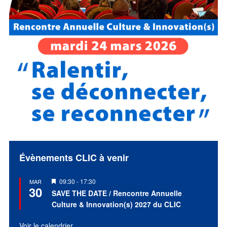
Évènements CLIC à venir
Mis
09:30
-
17:30
MAR
30
en
SAVE THE DATE / Rencontre Annuelle
avant
Culture & Innovation(s) 2027 du CLIC
Voir le calendrier