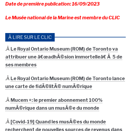
Date de première publication: 16/09/2023
Le Musée national de la Marine est membre du CLIC
À LIRE SUR LE CLIC
.Â
Le Royal Ontario Museum (ROM) de Toronto va
attribuer une â€œadhÃ©sion immortelleâ€ Ã 5 de
ses membres
.Â
Le Royal Ontario Museum (ROM) de Toronto lance
une carte de fidÃ©litÃ© numÃ©rique
.Â
Mucem +: le premier abonnement 100%
numÃ©rique dans un musÃ©e du monde
.Â
[Covid-19] Quand les musÃ©es du monde
recherchent de nouvelles sources de revenus dans