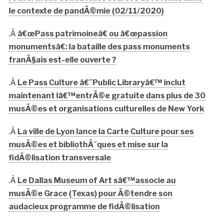
le contexte de pandÃ©mie (02/11/2020)
.Â
â€œPass patrimoineâ€ ou â€œpassion
monumentsâ€: la bataille des pass monuments
franÃ§ais est-elle ouverte ?
.Â
Le Pass Culture â€˜Public Libraryâ€™ inclut
maintenant lâ€™entrÃ©e gratuite dans plus de 30
musÃ©es et organisations culturelles de New York
.Â
La ville de Lyon lance la Carte Culture pour ses
musÃ©es et bibliothÃ¨ques et mise sur la
fidÃ©lisation transversale
.Â
Le Dallas Museum of Art sâ€™associe au
musÃ©e Grace (Texas) pour Ã©tendre son
audacieux programme de fidÃ©lisation