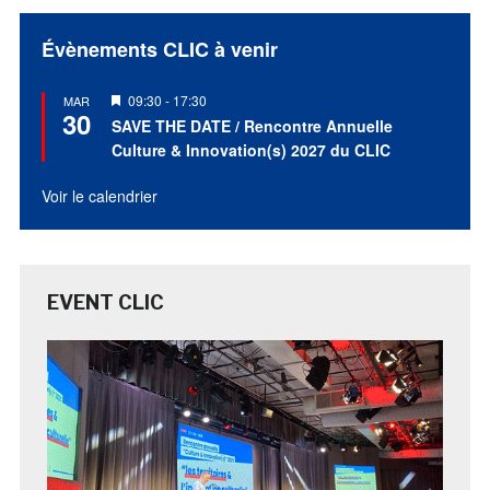
Évènements CLIC à venir
Mis
09:30
-
17:30
MAR
30
en
SAVE THE DATE / Rencontre Annuelle
avant
Culture & Innovation(s) 2027 du CLIC
Voir le calendrier
EVENT CLIC