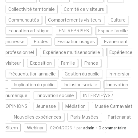
Collectivité territoriale
Comité de visiteurs
Communautés
Comportements visiteurs
Culture
Education artistique
ENTREPRISES
Espace famille
jeunesse
Etudes
Evaluation usages
Evènement
professionnel
Expérience multisensorielle
Expérience
visiteur
Exposition
Famille
France
Fréquentation annuelle
Gestion du public
Immersion
Implication du public
Inclusion sociale
Innovation
numérique
Innovation sociale
INTERVIEWS /
OPINIONS
Jeunesse
Médiation
Musée Carnavalet
Nouvelles expériences
Paris Musées
Partenariat
Sitem
Webinar
02/04/2026
par
admin
0 commentaire