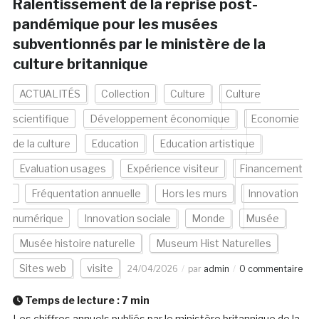
Ralentissement de la reprise post-
pandémique pour les musées
subventionnés par le ministère de la
culture britannique
ACTUALITÉS
Collection
Culture
Culture
scientifique
Développement économique
Economie
de la culture
Education
Education artistique
Evaluation usages
Expérience visiteur
Financement
Fréquentation annuelle
Hors les murs
Innovation
numérique
Innovation sociale
Monde
Musée
Musée histoire naturelle
Museum Hist Naturelles
Sites web
visite
24/04/2026
par
admin
0 commentaire
Temps de lecture :
7
min
Les chiffres annuels publiés par le ministère britannique de la