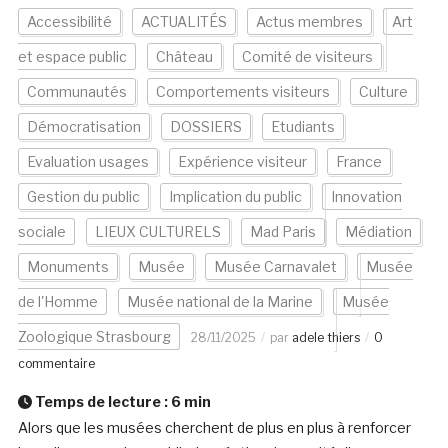
Accessibilité
ACTUALITÉS
Actus membres
Art
et espace public
Château
Comité de visiteurs
Communautés
Comportements visiteurs
Culture
Démocratisation
DOSSIERS
Etudiants
Evaluation usages
Expérience visiteur
France
Gestion du public
Implication du public
Innovation
sociale
LIEUX CULTURELS
Mad Paris
Médiation
Monuments
Musée
Musée Carnavalet
Musée
de l'Homme
Musée national de la Marine
Musée
Zoologique Strasbourg
28/11/2025
par
adele thiers
0
commentaire
Temps de lecture :
6
min
Alors que les musées cherchent de plus en plus à renforcer