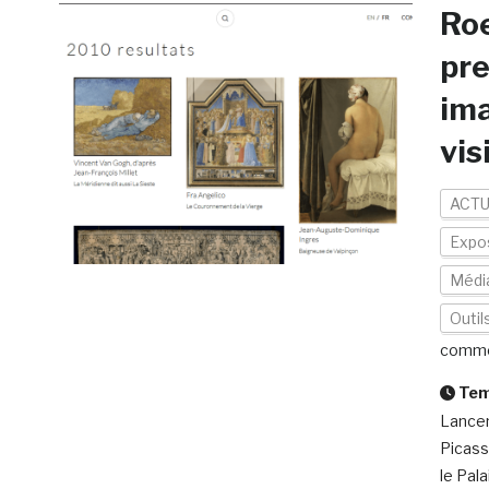
Roe
pre
ima
vis
ACTU
Expos
Médi
Outil
comme
Temp
Lancem
Picass
le Pal