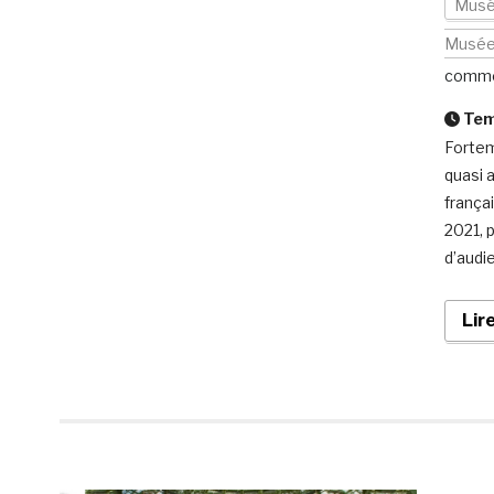
Musé
Musé
comme
Temp
Fortem
quasi 
frança
2021, 
d’audie
Lir