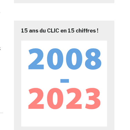
15 ans du CLIC en 15 chiffres !
,