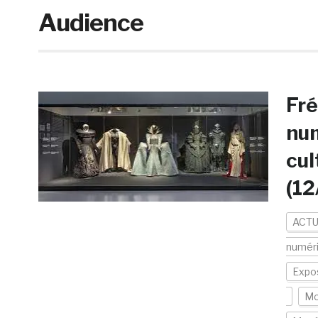
Audience
Fré
num
cul
(1
ACTU
numér
Expo
Mo