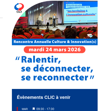
Évènements CLIC à venir
Mis
09:30
-
17:30
MAR