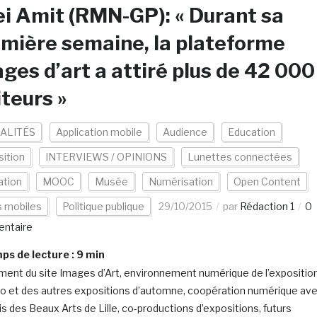
i Amit (RMN-GP): « Durant sa
mière semaine, la plateforme
ges d’art a attiré plus de 42 000
iteurs »
ALITÉS
Application mobile
Audience
Education
ition
INTERVIEWS / OPINIONS
Lunettes connectées
ation
MOOC
Musée
Numérisation
Open Content
s mobiles
Politique publique
29/10/2015
par
Rédaction 1
0
ntaire
s de lecture :
9
min
ent du site Images d’Art, environnement numérique de l’expositio
o et des autres expositions d’automne, coopération numérique av
ais des Beaux Arts de Lille, co-productions d’expositions, futurs