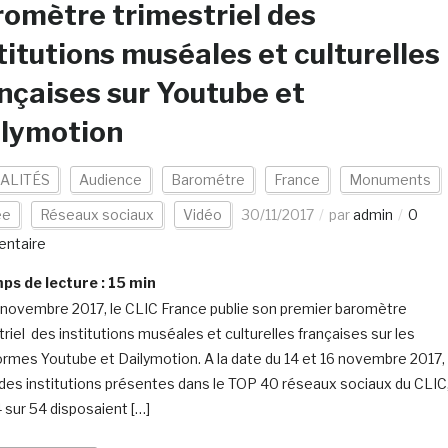
omètre trimestriel des
titutions muséales et culturelles
nçaises sur Youtube et
ilymotion
ALITÉS
Audience
Barométre
France
Monuments
ée
Réseaux sociaux
Vidéo
30/11/2017
par
admin
0
ntaire
s de lecture :
15
min
novembre 2017, le CLIC France publie son premier baromètre
triel des institutions muséales et culturelles françaises sur les
ormes Youtube et Dailymotion. A la date du 14 et 16 novembre 2017,
des institutions présentes dans le TOP 40 réseaux sociaux du CLIC
4 sur 54 disposaient […]