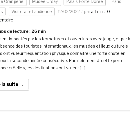
e Orangerie
Musée Orsay
Palais Porte Dorée
Paris
es
Visitorat et audience
12/02/2022
par
admin
0
ntaire
s de lecture :
26
min
ent impactés par les fermetures et ouvertures avec jauge, et par l
absence des touristes internationaux, les musées et lieux culturels
is ont vu leur fréquentation physique connaitre une forte chute en
pour la seconde année consécutive. Parallèlement à cette perte
nce « réelle », les destinations ont vu leur […]
e la suite →