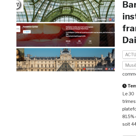
Bar
ins
fra
Da
ACTU
Mus
comme
Temp
Le 30 
trimes
platef
81.5% 
soit 4