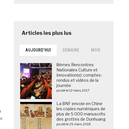
AUJOURD’HUI
SEMAINE
MOIS
8èmes Rencontres
Nationales Culture et
Innovation(s): comptes-
rendus et vidéos de la
journée
posté le 12 mars 2017
La BNF envoie en Chine
les copies numériques de
n
plus de 5 000 manuscrits
ec
des grottes de Dunhuang
posté le 25 mars 2018