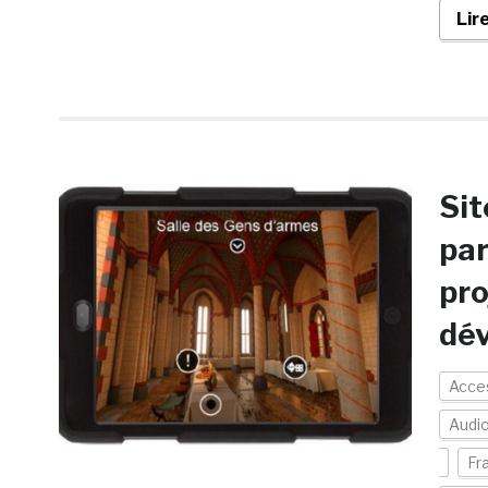
Lir
Sit
par
pro
dév
Acces
Audio
Fr