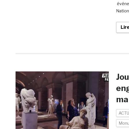
événem
Nation
Lir
Jou
eng
mai
ACTU
Mon