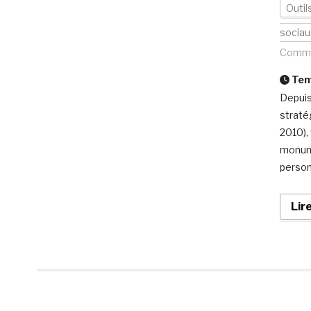
Outil
sociau
Comme
Temp
Depuis
straté
2010),
monume
person
Lir