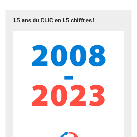
15 ans du CLIC en 15 chiffres !