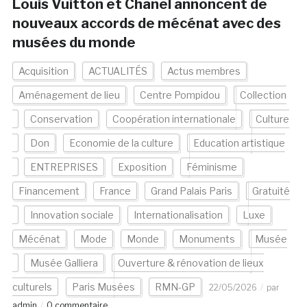
Louis Vuitton et Chanel annoncent de
nouveaux accords de mécénat avec des
musées du monde
Acquisition
ACTUALITÉS
Actus membres
Aménagement de lieu
Centre Pompidou
Collection
Conservation
Coopération internationale
Culture
Don
Economie de la culture
Education artistique
ENTREPRISES
Exposition
Féminisme
Financement
France
Grand Palais Paris
Gratuité
Innovation sociale
Internationalisation
Luxe
Mécénat
Mode
Monde
Monuments
Musée
Musée Galliera
Ouverture & rénovation de lieux
culturels
Paris Musées
RMN-GP
22/05/2026
par
admin
0 commentaire