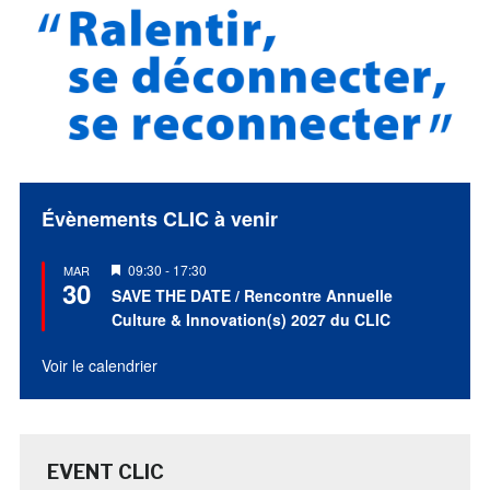
Évènements CLIC à venir
Mis
09:30
-
17:30
MAR
30
en
SAVE THE DATE / Rencontre Annuelle
avant
Culture & Innovation(s) 2027 du CLIC
Voir le calendrier
EVENT CLIC