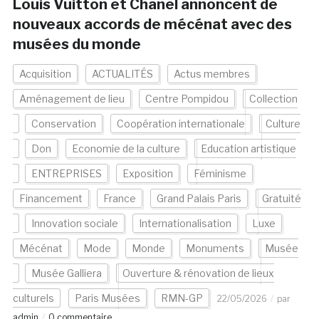
Louis Vuitton et Chanel annoncent de
nouveaux accords de mécénat avec des
musées du monde
Acquisition
ACTUALITÉS
Actus membres
Aménagement de lieu
Centre Pompidou
Collection
Conservation
Coopération internationale
Culture
Don
Economie de la culture
Education artistique
ENTREPRISES
Exposition
Féminisme
Financement
France
Grand Palais Paris
Gratuité
Innovation sociale
Internationalisation
Luxe
Mécénat
Mode
Monde
Monuments
Musée
Musée Galliera
Ouverture & rénovation de lieux
culturels
Paris Musées
RMN-GP
22/05/2026
par
admin
0 commentaire