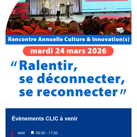
Évènements CLIC à venir
Mis
09:30
-
17:30
MAR