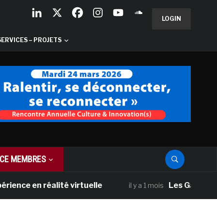
LOGIN
SERVICES – PROJETS
CE MEMBRES
n réalité virtuelle
Les Galeries National
il y a 1 mois