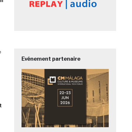
in
e
Evénement partenaire
t