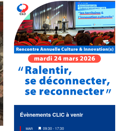
Évènements CLIC à venir
Mis
09:30
-
17:30
MAR