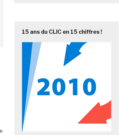
15 ans du CLIC en 15 chiffres !
ue