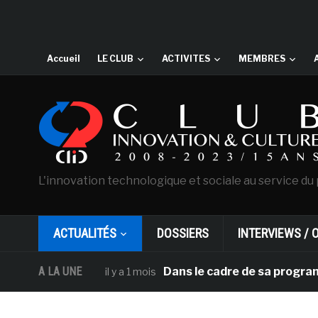
Accueil
LE CLUB
ACTIVITES
MEMBRES
L'innovation technologique et sociale au service du 
ACTUALITÉS
DOSSIERS
INTERVIEWS / 
A LA UNE
Dans le cadre de sa programmation a
il y a 1 mois