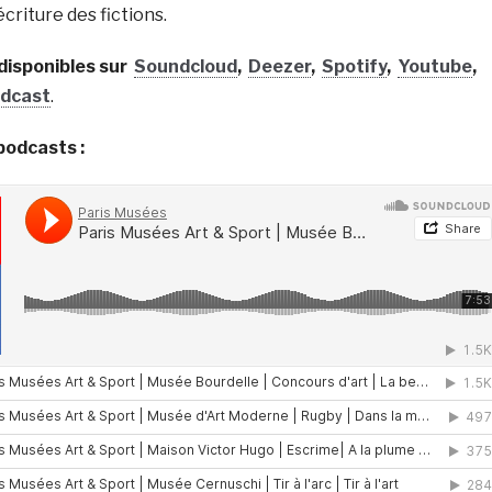
écriture des fictions.
disponibles sur
Soundcloud
,
Deezer
,
Spotify
,
Youtube
,
odcast
.
podcasts :