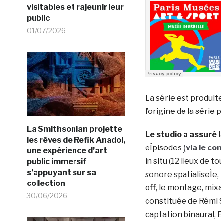
visitables et rajeunir leur
public
01/07/2026
La série est produit
l’origine de la série
La Smithsonian projette
Le studio a assuré
les rêves de Refik Anadol,
eÌpisodes
(via le c
une expérience d’art
in situ (12 lieux de t
public immersif
s’appuyant sur sa
sonore spatialiseÌe,
collection
off, le montage, mix
30/06/2026
constituée de Rémi Sè
captation binaural, 