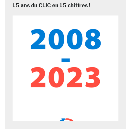
15 ans du CLIC en 15 chiffres !