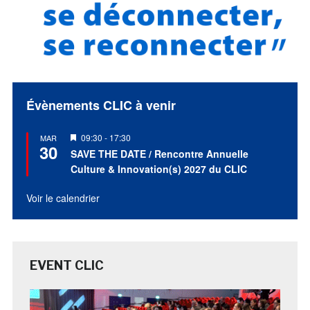
Évènements CLIC à venir
Mis
09:30
-
17:30
MAR
30
en
SAVE THE DATE / Rencontre Annuelle
avant
Culture & Innovation(s) 2027 du CLIC
Voir le calendrier
EVENT CLIC