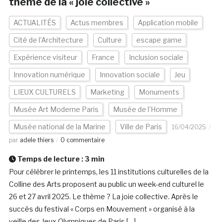
thème de la « joie collective »
ACTUALITÉS
Actus membres
Application mobile
Cité de l'Architecture
Culture
escape game
Expérience visiteur
France
Inclusion sociale
Innovation numérique
Innovation sociale
Jeu
LIEUX CULTURELS
Marketing
Monuments
Musée Art Moderne Paris
Musée de l'Homme
Musée national de la Marine
Ville de Paris
16/04/2025
par
adele thiers
0 commentaire
Temps de lecture :
3
min
Pour célébrer le printemps, les 11 institutions culturelles de la
Colline des Arts proposent au public un week-end culturel le
26 et 27 avril 2025. Le thème ? La joie collective. Après le
succès du festival « Corps en Mouvement » organisé à la
veille des Jeux Olympiques de Paris […]