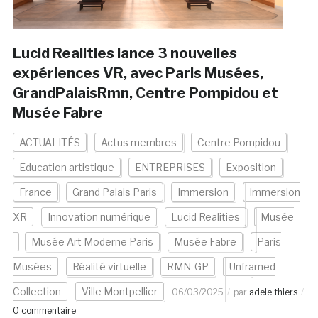
Lucid Realities lance 3 nouvelles
expériences VR, avec Paris Musées,
GrandPalaisRmn, Centre Pompidou et
Musée Fabre
ACTUALITÉS
Actus membres
Centre Pompidou
Education artistique
ENTREPRISES
Exposition
France
Grand Palais Paris
Immersion
Immersion
XR
Innovation numérique
Lucid Realities
Musée
Musée Art Moderne Paris
Musée Fabre
Paris
Musées
Réalité virtuelle
RMN-GP
Unframed
Collection
Ville Montpellier
06/03/2025
par
adele thiers
0 commentaire