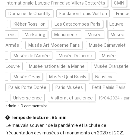
Internationale Langue Francaise Villers Cotterêts
CMN
Domaine de Chantilly
Fondation Louis Vuitton
France
Kléber Rossillon
Les Catacombes Paris
Louvre
Lens
Marketing
Monuments
Musée
Musée
Armée
Musée Art Moderne Paris
Musée Carnavalet
Musée de l'Armée
Musée Delacroix
Musée
Louvre
Musée national de la Marine
Musée Orangerie
Musée Orsay
Musée Quai Branly
Nausicaa
Palais Porte Dorée
Paris Musées
Petit Palais Paris
Universcience
Visitorat et audience
15/04/2024
par
admin
0 commentaire
Temps de lecture :
85
min
Le mauvais souvenir de la pandémie et la chute de
fréquentation des musées et monuments en 2020 et 2021