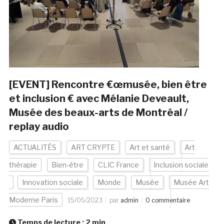
[EVENT] Rencontre €œmusée, bien être
et inclusion € avec Mélanie Deveault,
Musée des beaux-arts de Montréal /
replay audio
ACTUALITÉS
ART CRYPTE
Art et santé
Art
thérapie
Bien-être
CLIC France
Inclusion sociale
Innovation sociale
Monde
Musée
Musée Art
Moderne Paris
15/05/2023
par
admin
0 commentaire
Temps de lecture :
2
min