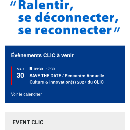
Évènements CLIC à venir
Mis
09:30
-
17:30
MAR
30
en
SAVE THE DATE / Rencontre Annuelle
avant
Culture & Innovation(s) 2027 du CLIC
Voir le calendrier
EVENT CLIC