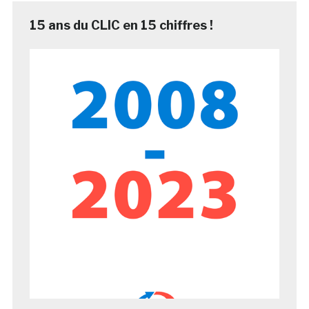
15 ans du CLIC en 15 chiffres !