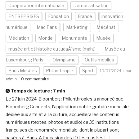
Coopération internationale
Démocratisation
ENTREPRISES
Fondation
France
Innovation
numérique
Mad Paris
Marketing
Mécénat
Médiation
Monde
Monuments
Musée
musée art et histoire du JudaÃ¯sme (mahJ)
Musée du
Luxembourg Paris
Olympisme
Outils mobiles
Paris Musées
Philanthropie
Sport
10/07/2024
par
admin
0 commentaire
Temps de lecture :
7
min
Le 27 juin 2024, Bloomberg Philanthropies a annoncé que
Bloomberg Connects, l’application mobile gratuite mondiale
dédiée aux arts et à la culture, accueillera les contenus
numériques (textes, photos et audio) de 39 institutions
françaises de renommée mondiale, dont la plupart sont
basées à Paris. A l’occasion des JO, les musées […]