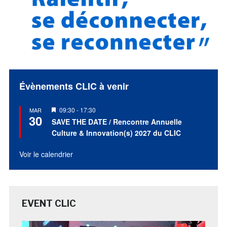
Évènements CLIC à venir
Mis
09:30
-
17:30
MAR
30
en
SAVE THE DATE / Rencontre Annuelle
avant
Culture & Innovation(s) 2027 du CLIC
Voir le calendrier
EVENT CLIC