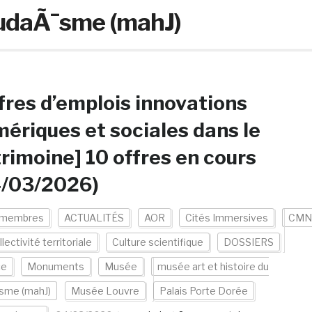
 JudaÃ¯sme (mahJ)
fres d’emplois innovations
ériques et sociales dans le
rimoine] 10 offres en cours
4/03/2026)
 membres
ACTUALITÉS
AOR
Cités Immersives
CMN
lectivité territoriale
Culture scientifique
DOSSIERS
ce
Monuments
Musée
musée art et histoire du
sme (mahJ)
Musée Louvre
Palais Porte Dorée