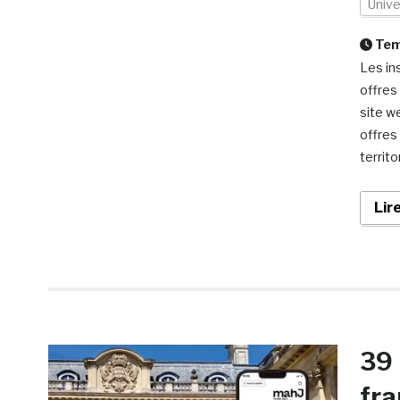
Univ
Temp
Les in
offres
site w
offres 
territ
Lir
39 
fra