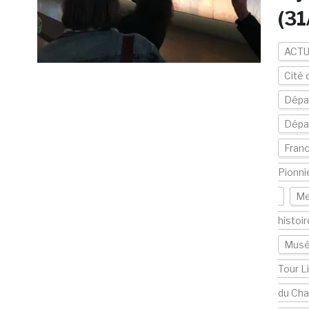
(31
ACTU
Cité 
Dépa
Dépa
Fran
Pionni
Me
histoi
Musé
Tour L
du Cha