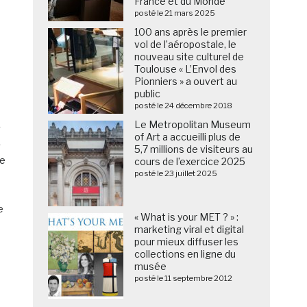
France et du Monde
posté le 21 mars 2025
100 ans après le premier
vol de l’aéropostale, le
nouveau site culturel de
Toulouse « L’Envol des
Pionniers » a ouvert au
public
posté le 24 décembre 2018
Le Metropolitan Museum
u
of Art a accueilli plus de
5,7 millions de visiteurs au
e
cours de l’exercice 2025
posté le 23 juillet 2025
e
« What is your MET ? » :
marketing viral et digital
pour mieux diffuser les
collections en ligne du
musée
posté le 11 septembre 2012