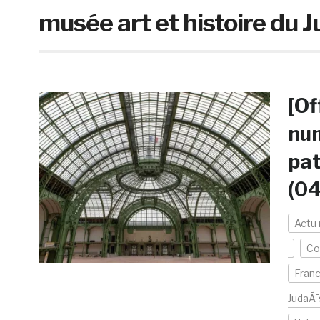
musée art et histoire du
[Of
num
pat
(0
Actu
Col
Fran
JudaÃ¯