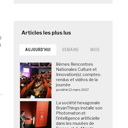
0
i
AUJOURD’HUI
SEMAINE
MOIS
8èmes Rencontres
Nationales Culture et
Innovation(s): comptes-
rendus et vidéos de la
journée
posté le 12 mars 2017
La société hexagonale
BryanThings installe son
Photomaton et
l’intelligence artificielle
dans les musées de