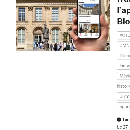
l’a
Bl
ACTU
CMN
Démo
Inno
Médi
histoi
Olym
Spor
Temp
Le 27 