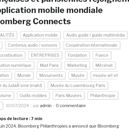
pplication mobile mondiale
oomberg Connects
ALITÉS
Application mobile
Audio guide / guide multimédia
Contenus audio / sonores
Coopération internationale
cratisation
ENTREPRISES
Fondation
France
vation numérique
Mad Paris
Marketing
Mécénat
ation
Monde
Monuments
Musée
musée art et
re du JudaÃ¯sme (mahJ)
Musée du Luxembourg Paris
pisme
Outils mobiles
Paris Musées
Philanthropie
t
10/07/2024
par
admin
0 commentaire
s de lecture :
7
min
juin 2024, Bloomberg Philanthropies a annoncé que Bloomberg