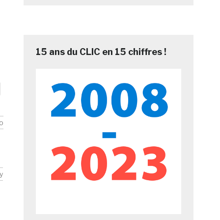
15 ans du CLIC en 15 chiffres !
o
y