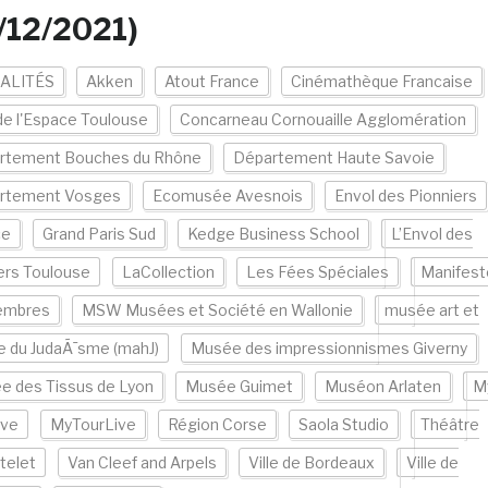
/12/2021)
ALITÉS
Akken
Atout France
Cinémathèque Francaise
de l'Espace Toulouse
Concarneau Cornouaille Agglomération
rtement Bouches du Rhône
Département Haute Savoie
rtement Vosges
Ecomusée Avesnois
Envol des Pionniers
ce
Grand Paris Sud
Kedge Business School
L’Envol des
ers Toulouse
LaCollection
Les Fées Spéciales
Manifest
mbres
MSW Musées et Société en Wallonie
musée art et
re du JudaÃ¯sme (mahJ)
Musée des impressionnismes Giverny
e des Tissus de Lyon
Musée Guimet
Muséon Arlaten
M
ive
MyTourLive
Région Corse
Saola Studio
Théâtre
telet
Van Cleef and Arpels
Ville de Bordeaux
Ville de