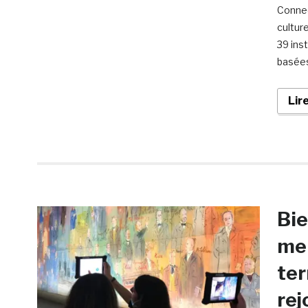
Connec
cultur
39 ins
basées
Lir
Bi
mem
ter
rej