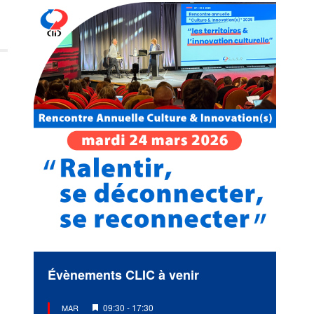
Évènements CLIC à venir
Mis
09:30
-
17:30
MAR