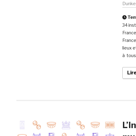
Dunke
Temp
34 inst
France
France
lieux 
à tous 
Lir
L’I