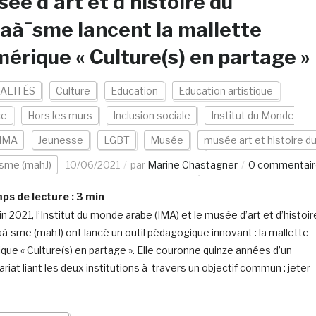
ée d’art et d’histoire du
aà¯sme lancent la mallette
érique « Culture(s) en partage »
ALITÉS
Culture
Education
Education artistique
ce
Hors les murs
Inclusion sociale
Institut du Monde
 IMA
Jeunesse
LGBT
Musée
musée art et histoire d
sme (mahJ)
10/06/2021
par
Marine Chastagner
0 commentair
s de lecture :
3
min
in 2021, l’Institut du monde arabe (IMA) et le musée d’art et d’histoir
aà¯sme (mahJ) ont lancé un outil pédagogique innovant : la mallette
que « Culture(s) en partage ». Elle couronne quinze années d’un
riat liant les deux institutions à travers un objectif commun : jeter