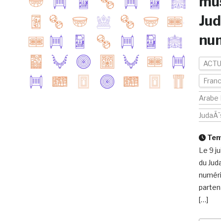
mus
Jud
num
ACTU
Fran
Arabe
JudaÃ¯
Temp
Le 9 ju
du Jud
numéri
partena
[…]