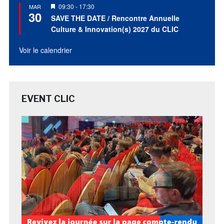
Mis
09:30
-
17:30
MAR
30
en
SAVE THE DATE / Rencontre Annuelle
avant
Culture & Innovation(s) 2027 du CLIC
Voir le calendrier
EVENT CLIC