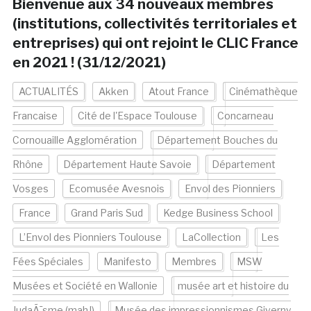
Bienvenue aux 34 nouveaux membres
(institutions, collectivités territoriales et
entreprises) qui ont rejoint le CLIC France
en 2021 ! (31/12/2021)
ACTUALITÉS
Akken
Atout France
Cinémathèque
Francaise
Cité de l'Espace Toulouse
Concarneau
Cornouaille Agglomération
Département Bouches du
Rhône
Département Haute Savoie
Département
Vosges
Ecomusée Avesnois
Envol des Pionniers
France
Grand Paris Sud
Kedge Business School
L’Envol des Pionniers Toulouse
LaCollection
Les
Fées Spéciales
Manifesto
Membres
MSW
Musées et Société en Wallonie
musée art et histoire du
JudaÃ¯sme (mahJ)
Musée des impressionnismes Giverny