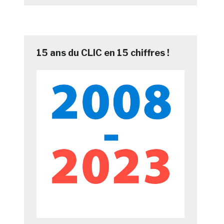
15 ans du CLIC en 15 chiffres !