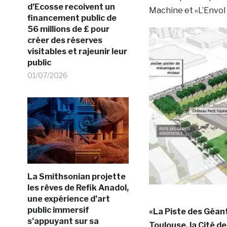
d’Ecosse recoivent un
Machine et «L’Envol 
financement public de
56 millions de £ pour
créer des réserves
visitables et rajeunir leur
public
01/07/2026
La Smithsonian projette
les rêves de Refik Anadol,
une expérience d’art
public immersif
«La Piste des Géant
s’appuyant sur sa
Toulouse, la Cité d