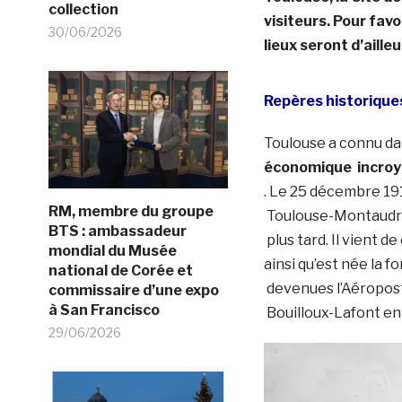
collection
visiteurs. Pour fav
30/06/2026
lieux seront d’aill
Repères historique
Toulouse a connu da
économique incroy
. Le 25 décembre 19
RM, membre du groupe
Toulouse-Montaudran
BTS : ambassadeur
plus tard. Il vient d
mondial du Musée
ainsi qu’est née la
national de Corée et
devenues l’Aéroposta
commissaire d’une expo
à San Francisco
Bouilloux-Lafont en
29/06/2026