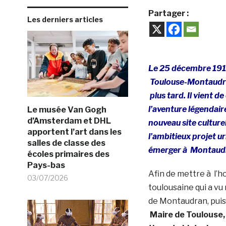
Partager :
Les derniers articles
Le 25 décembre 1918
Toulouse-Montaudra
plus tard. Il vient d
l’aventure légendair
Le musée Van Gogh
d’Amsterdam et DHL
nouveau site culturel 
apportent l’art dans les
l’ambitieux projet 
salles de classe des
émerger à Montaudra
écoles primaires des
Pays-bas
Afin de mettre à l’h
03/07/2026
toulousaine qui a vu 
de Montaudran, puis 
Maire de Toulouse, 