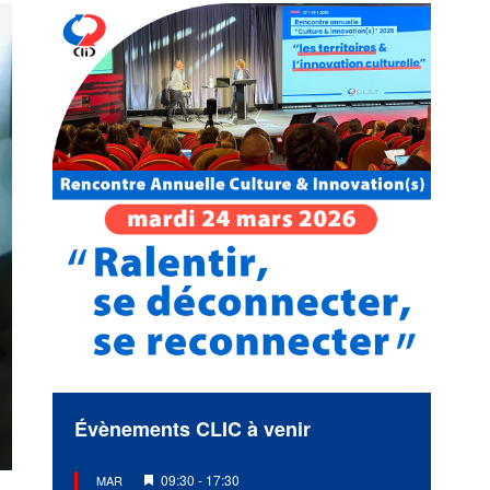
Évènements CLIC à venir
Mis
09:30
-
17:30
MAR