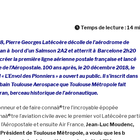
Temps de lecture :
14
m
, Pierre Georges Latécoère décolle de l’aérodrome de
n à bord d’un Salmson 2A2 et atterrit à Barcelone 2h20
e créer la première ligne aérienne postale française et lancé
e de l’Aéropostale. 100 ans après, le 20 décembre 2018, le
« L’Envol des Pionniers » a ouvert au public. Il s’inscrit dans
urbain Toulouse Aerospace que Toulouse Métropole fait
n, berceau historique de l’aéronautique.
onneur et de faire connaà®tre l’incroyable épopée
naà®tre l’aviation civile avec le premier vol Latécoère parti
l’Aéropostale et ensuite Air France,
Jean-Luc Moudenc,
Président de Toulouse Métropole, a voulu que les b