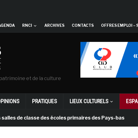
AGENDA
RNCI
ARCHIVES
CONTACTS
OFFRES EMPLOI – 
patrimoine et de la culture
OPINIONS
PRATIQUES
LIEUX CULTURELS
ESPA
 classe des écoles primaires des Pays-bas
il y a 1 m