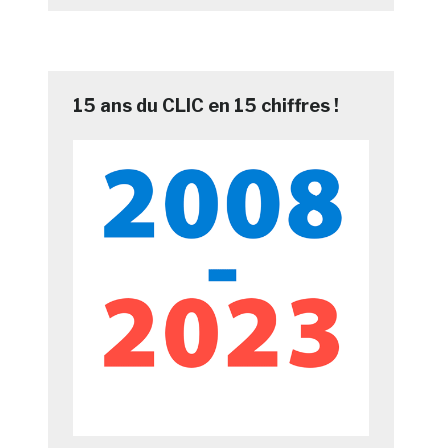
15 ans du CLIC en 15 chiffres !