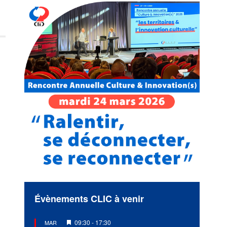
Évènements CLIC à venir
Mis
09:30
-
17:30
MAR