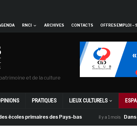
AGENDA
RNCI
ARCHIVES
CONTACTS
OFFRES EMPLOI – 
patrimoine et de la culture
OPINIONS
PRATIQUES
LIEUX CULTURELS
ESPA
oles primaires des Pays-bas
Dans le cad
il y a 1 mois