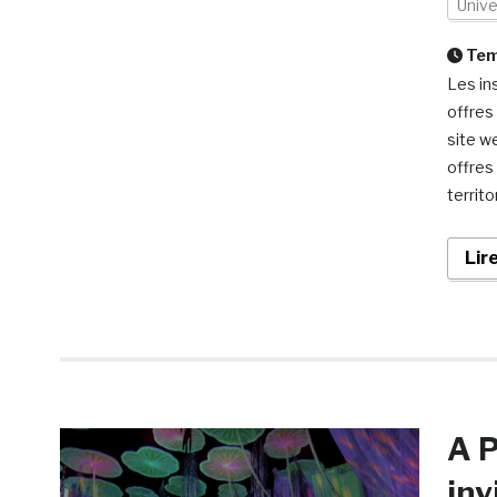
Univ
Temp
Les in
offres
site w
offres 
territ
Lir
A P
inv