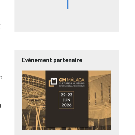
e
Evénement partenaire
0
i
e