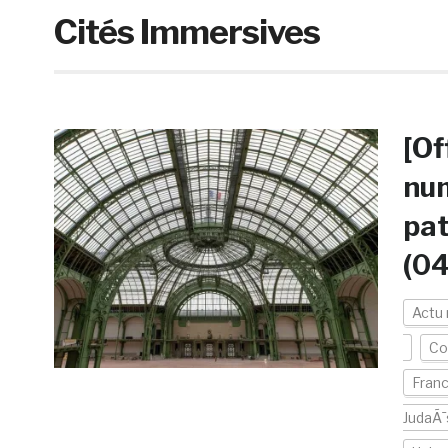
Cités Immersives
[Of
num
pat
(0
Actu
Col
Fran
JudaÃ¯