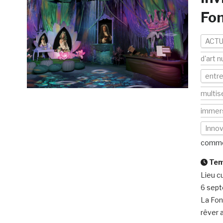
Fo
ACTU
d'art 
entre
multis
immer
Inno
comme
Temp
Lieu c
6 sept
La Font
rêver 