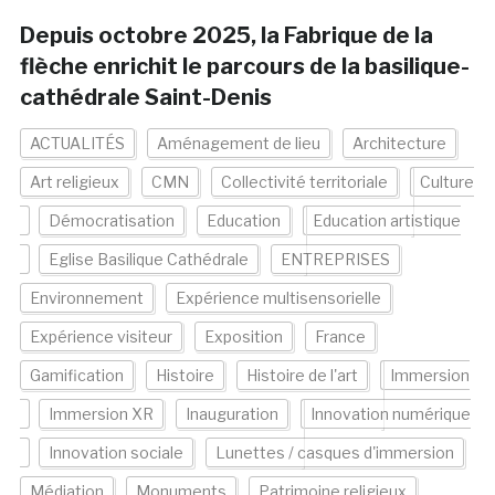
Depuis octobre 2025, la Fabrique de la
flèche enrichit le parcours de la basilique-
cathédrale Saint-Denis
ACTUALITÉS
Aménagement de lieu
Architecture
Art religieux
CMN
Collectivité territoriale
Culture
Démocratisation
Education
Education artistique
Eglise Basilique Cathédrale
ENTREPRISES
Environnement
Expérience multisensorielle
Expérience visiteur
Exposition
France
Gamification
Histoire
Histoire de l'art
Immersion
Immersion XR
Inauguration
Innovation numérique
Innovation sociale
Lunettes / casques d'immersion
Médiation
Monuments
Patrimoine religieux