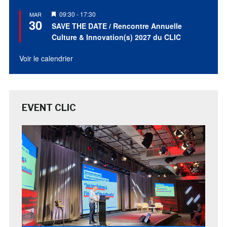
Mis
09:30
-
17:30
MAR
30
en
SAVE THE DATE / Rencontre Annuelle
avant
Culture & Innovation(s) 2027 du CLIC
Voir le calendrier
EVENT CLIC