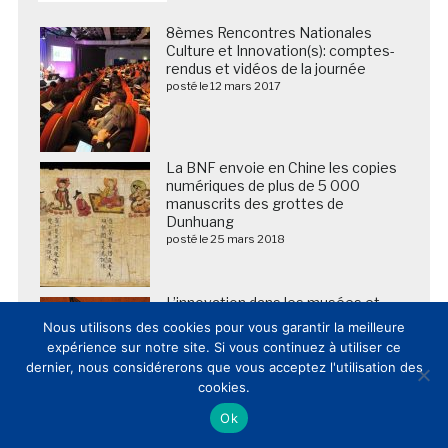
8èmes Rencontres Nationales
Culture et Innovation(s): comptes-
rendus et vidéos de la journée
posté le 12 mars 2017
La BNF envoie en Chine les copies
numériques de plus de 5 000
manuscrits des grottes de
Dunhuang
posté le 25 mars 2018
L’innovation dans les musées et
lieux de patrimoine en France et
Nous utilisons des cookies pour vous garantir la meilleure
dans le Monde: cahier des
expérience sur notre site. Si vous continuez à utiliser ce
tendances 2014
dernier, nous considérerons que vous acceptez l'utilisation des
posté le 13 février 2015
cookies.
Ok
[Offres d’emplois innovations