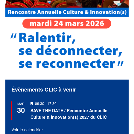
Évènements CLIC à venir
Mis
09:30
-
17:30
MAR
30
en
SAVE THE DATE / Rencontre Annuelle
avant
Culture & Innovation(s) 2027 du CLIC
Voir le calendrier