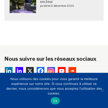
secteur
posté le 11 décembre 2025
Nous suivre sur les réseaux sociaux
Nous utilisons des cookies pour vous garantir la meilleure
expérience sur notre site. Si vous continuez à utiliser ce
A propos
dernier, nous considérerons que vous acceptez l'utilisation des
cookies.
18 ans après sa création, le Club Innovation & Culture
Ok
CLIC est devenu la principale plateforme