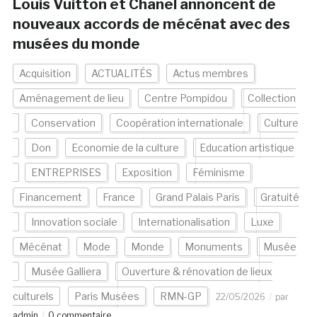
Louis Vuitton et Chanel annoncent de
nouveaux accords de mécénat avec des
musées du monde
Acquisition
ACTUALITÉS
Actus membres
Aménagement de lieu
Centre Pompidou
Collection
Conservation
Coopération internationale
Culture
Don
Economie de la culture
Education artistique
ENTREPRISES
Exposition
Féminisme
Financement
France
Grand Palais Paris
Gratuité
Innovation sociale
Internationalisation
Luxe
Mécénat
Mode
Monde
Monuments
Musée
Musée Galliera
Ouverture & rénovation de lieux
culturels
Paris Musées
RMN-GP
22/05/2026
par
admin
0 commentaire