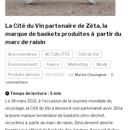
La Cité du Vin partenaire de Zèta, la
marque de baskets produites à partir du
marc de raisin
Actu membres
ACTUALITÉS
Cité du Vin
Environnement
France
Marketing
Mode
Produits dérivés
19/03/2021
par
Marine Chastagner
0
commentaire
Temps de lecture :
3
min
Le 18 mars 2021, à l’occasion de la Journée mondiale du
recyclage, la Cité du Vin a annoncé son partenariat avec Zèta,
la jeune marque bordelaise de baskets zéro-déchet,
recyclées à partir du marc de raisin. Zèta devient ainsi le
fournisseur officiel de baskets des équipes d’accueil du lieu