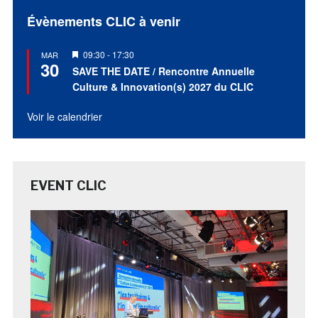
Évènements CLIC à venir
Mis
09:30
-
17:30
MAR
30
en
SAVE THE DATE / Rencontre Annuelle
avant
Culture & Innovation(s) 2027 du CLIC
Voir le calendrier
EVENT CLIC