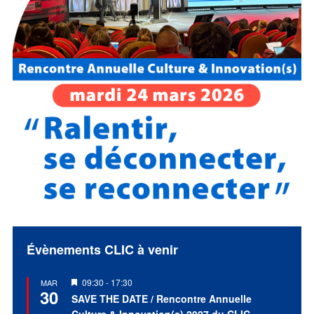
Évènements CLIC à venir
Mis
09:30
-
17:30
MAR
30
en
SAVE THE DATE / Rencontre Annuelle
avant