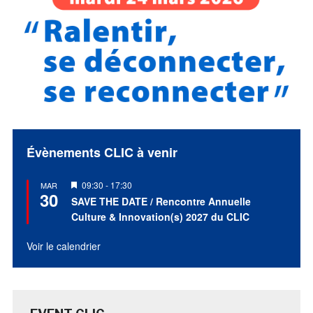
Évènements CLIC à venir
Mis
09:30
-
17:30
MAR
30
en
SAVE THE DATE / Rencontre Annuelle
avant
Culture & Innovation(s) 2027 du CLIC
Voir le calendrier