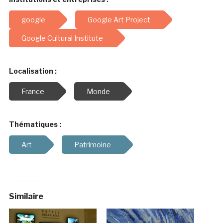
google
Google Art Project
Google Cultural Institute
Localisation :
France
Monde
Thématiques :
Art
Patrimoine
Similaire