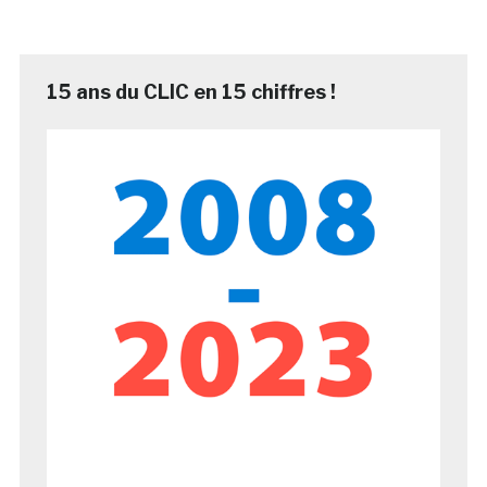
15 ans du CLIC en 15 chiffres !