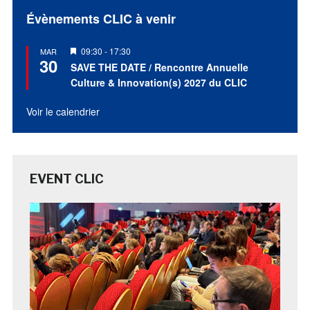
Évènements CLIC à venir
Mis
09:30
-
17:30
MAR
30
en
SAVE THE DATE / Rencontre Annuelle
avant
Culture & Innovation(s) 2027 du CLIC
Voir le calendrier
EVENT CLIC