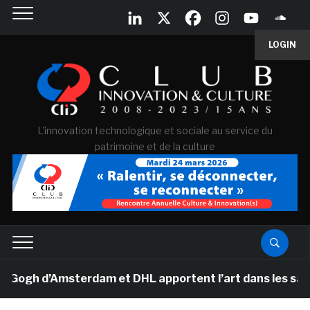
LOGIN
L'innovation technologique et sociale au service du
patrimoine et de la culture
gh d’Amsterdam et DHL apportent l’art dans les salles d