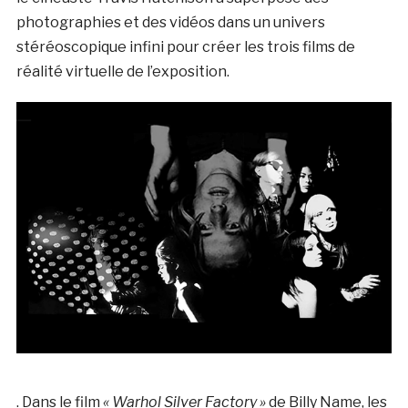
photographies et des vidéos dans un univers
stéréoscopique infini pour créer les trois films de
réalité virtuelle de l’exposition.
. Dans le film
« Warhol Silver Factory »
de Billy Name, les