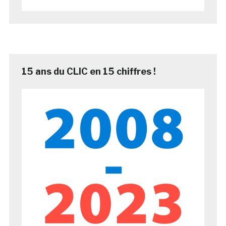
15 ans du CLIC en 15 chiffres !