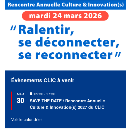
Évènements CLIC à venir
Mis
09:30
-
17:30
MAR
30
en
SAVE THE DATE / Rencontre Annuelle
avant
Culture & Innovation(s) 2027 du CLIC
Voir le calendrier