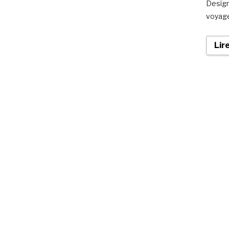
Design
voyage
Lir