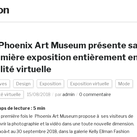
on
 Phoenix Art Museum présente s
mière exposition entièrement e
lité virtuelle
ives
Design
Exposition
Exposition virtuelle
Mode
té virtuelle
15/08/2018
par
admin
0 commentaire
s de lecture :
5
min
a première fois le Phoenix Art Museum propose à ses visiteurs de
rir la photographie et la vidéo dans une toute nouvelle dimension.
aoà»t au 30 septembre 2018, dans la galerie Kelly Ellman Fashion