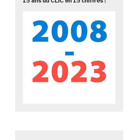
15 ans du CLIC en 15 chiffres !