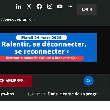
LOGIN
SERVICES – PROJETS
CE MEMBRES
as
Dans le cadre de sa programmation amé
il y a 1 mois