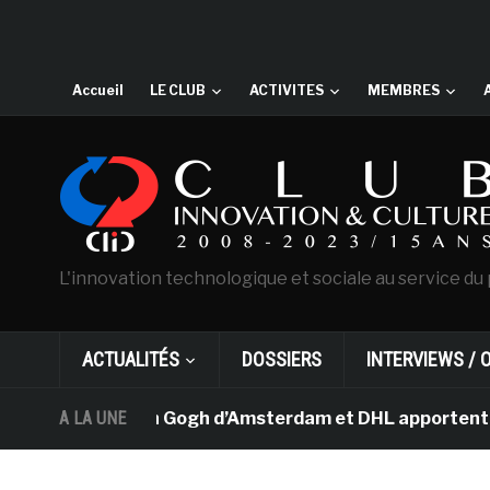
Accueil
LE CLUB
ACTIVITES
MEMBRES
L'innovation technologique et sociale au service du 
ACTUALITÉS
DOSSIERS
INTERVIEWS / 
e musée Van Gogh d’Amsterdam et DHL apportent l’art dan
A LA UNE