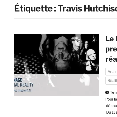
Étiquette :
Travis Hutchis
Le
pre
réa
Arch
Réali
Temp
Pour l
découv
Du 11 