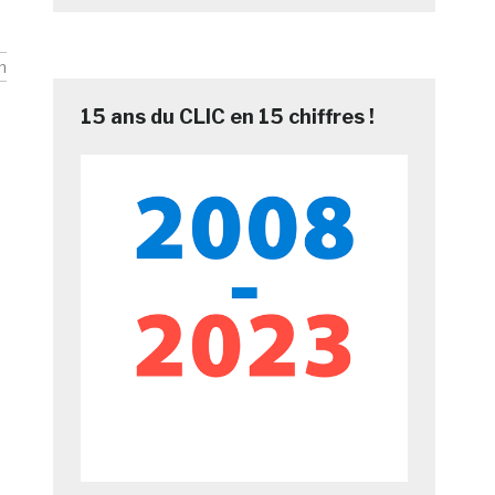
n
15 ans du CLIC en 15 chiffres !