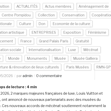
sition
ACTUALITÉS
Actus membres
Aménagement de
Centre Pompidou
Collection
Conservation
Coopératio
ationale
Culture
Don
Economie de la culture
tion artistique
ENTREPRISES
Exposition
Féminisme
ncement
France
Grand Palais Paris
Gratuité
ation sociale
Internationalisation
Luxe
Mécénat
e
Monde
Monuments
Musée
Musée Galliera
ture & rénovation de lieux culturels
Paris Musées
RMN-GP
05/2026
par
admin
0 commentaire
s de lecture :
4
min
 2026, 2 marques majeures françaises de luxe, Louis Vuitton et
, ont annoncé de nouveaux partenariats avec des musées du
 Ces nouveaux accords de mécénat soutiennent notamment la