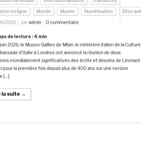
vation numérique
Internationalisation
manuscrits
tion en ligne
Monde
Musée
Numérisation
Sites we
06/2026
par
admin
0 commentaire
s de lecture :
4
min
juin 2026, le Museo Galileo de Milan, le ministère italien de la Culture
mbassade d’Italie à Londres ont annoncé la réunion de deux
tions mondialement significatives des écrits et dessins de Léonard
ci pour la première fois depuis plus de 400 ans sur une version
e […]
e la suite →