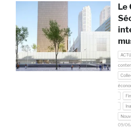
Le
Séo
int
mus
ACTU
conte
Colle
écono
Fi
In
Nouv
09/06