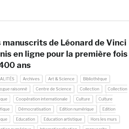
 manuscrits de Léonard de Vinci
nis en ligne pour la première fois
 400 ans
ALITÉS
Archives
Art & Science
Bibliothèque
logue raisonné
Centre de Science
Collection
Collection
ique
Coopération internationale
Culture
Culture
ifique
Démocratisation
Edition numérique
Edition
ique
Education
Education artistique
Hors les murs