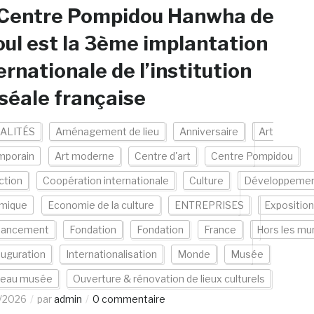
 Centre Pompidou Hanwha de
ul est la 3ème implantation
ernationale de l’institution
éale française
ALITÉS
Aménagement de lieu
Anniversaire
Art
mporain
Art moderne
Centre d'art
Centre Pompidou
ction
Coopération internationale
Culture
Développeme
mique
Economie de la culture
ENTREPRISES
Exposition
nancement
Fondation
Fondation
France
Hors les mu
auguration
Internationalisation
Monde
Musée
eau musée
Ouverture & rénovation de lieux culturels
/2026
par
admin
0 commentaire