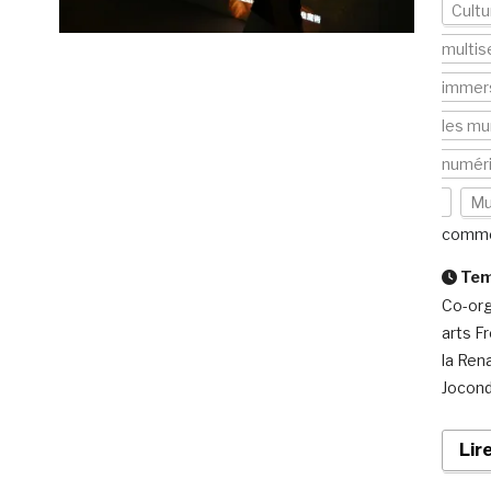
Cultu
multis
immer
les mu
numér
Mu
comme
Temp
Co-org
arts F
la Ren
Jocond
Lir