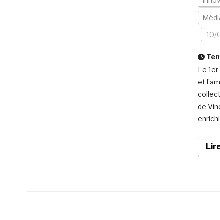
Inno
Média
10/
Temp
Le 1er 
et l’a
collec
de Vin
enrichi
Lir