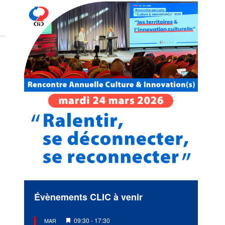
Évènements CLIC à venir
Mis
09:30
-
17:30
MAR