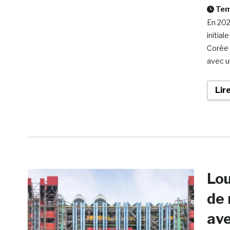
Temp
En 202
initia
Corée d
avec u
Lir
Lou
de
av