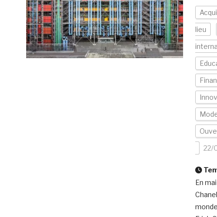
Acqui
lieu
intern
Educa
Fina
Innov
Mod
Ouver
22/
Temp
En mai
Chanel
monde.