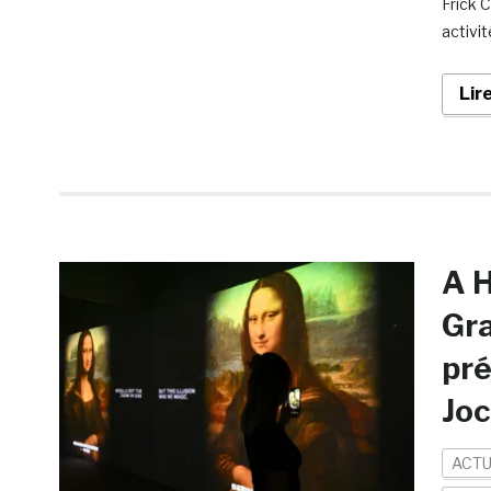
Frick 
activi
Lir
A H
Gra
pré
Joc
ACTU