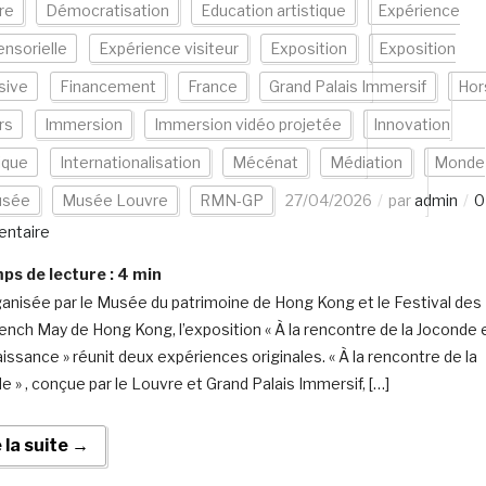
re
Démocratisation
Education artistique
Expérience
ensorielle
Expérience visiteur
Exposition
Exposition
sive
Financement
France
Grand Palais Immersif
Hor
rs
Immersion
Immersion vidéo projetée
Innovation
ique
Internationalisation
Mécénat
Médiation
Monde
sée
Musée Louvre
RMN-GP
27/04/2026
par
admin
0
ntaire
s de lecture :
4
min
anisée par le Musée du patrimoine de Hong Kong et le Festival des
rench May de Hong Kong, l’exposition « À la rencontre de la Joconde 
aissance » réunit deux expériences originales. « À la rencontre de la
e » , conçue par le Louvre et Grand Palais Immersif, […]
e la suite →