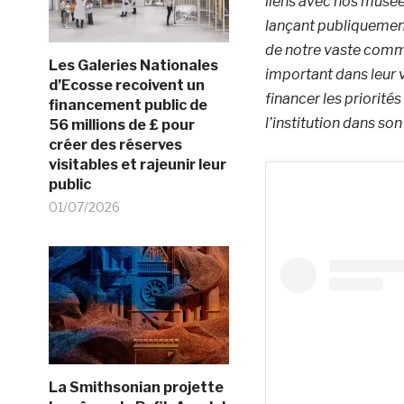
liens avec nos musée
lançant publiquemen
de notre vaste commu
Les Galeries Nationales
important dans leur v
d’Ecosse recoivent un
financer les priorité
financement public de
l’institution dans son
56 millions de £ pour
créer des réserves
visitables et rajeunir leur
public
01/07/2026
La Smithsonian projette