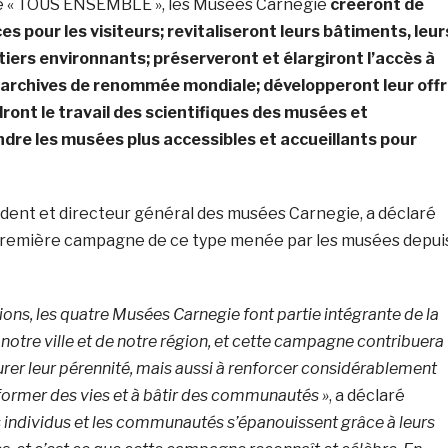
e « TOUS ENSEMBLE », les Musées Carnegie
créeront de
s pour les visiteurs; revitaliseront leurs bâtiments, leur
rtiers environnants; préserveront et élargiront l’accès à
t archives de renommée mondiale; développeront leur off
ront le travail des scientifiques des musées et
dre les musées plus accessibles et accueillants pour
dent et directeur général des musées Carnegie, a déclaré
la première campagne de ce type menée par les musées depui
ons, les quatre Musées Carnegie font partie intégrante de la
de notre ville et de notre région, et cette campagne contribuera
rer leur pérennité, mais aussi à renforcer considérablement
sformer des vies et à bâtir des communautés »
, a déclaré
s individus et les communautés s’épanouissent grâce à leurs