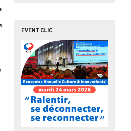
s
re
EVENT CLIC
s