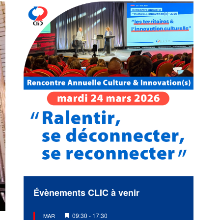
Évènements CLIC à venir
Mis
09:30
-
17:30
MAR