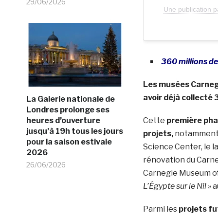
29/06/2026
Une publication
360 millions de
Les musées Carnegi
avoir déjà collecté 
La Galerie nationale de
Londres prolonge ses
heures d’ouverture
Cette
première pha
jusqu’à 19h tous les jours
projets,
notamment :
pour la saison estivale
Science Center, le l
2026
rénovation du Carne
26/06/2026
Carnegie Museum of 
L’Égypte sur le Nil »
a
Parmi les
projets f