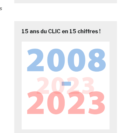
s
15 ans du CLIC en 15 chiffres !