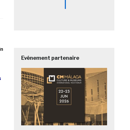
in
Evénement partenaire
s