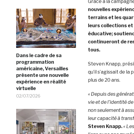
Grâce à la campagn
nouvelles expérience
terrains et les qua
leurs collections e
éducative; soutiend
continueront de ren
tous.
Dans le cadre de sa
programmation
Steven Knapp, prési
américaine, Versailles
qu’il s’agissait de 
présente une nouvelle
plus de 20 ans.
expérience en réalité
virtuelle
« Depuis des générati
02/07/2026
vie et de l’identité 
non seulement à assu
leur capacité à tran
Steven Knapp.
« Le