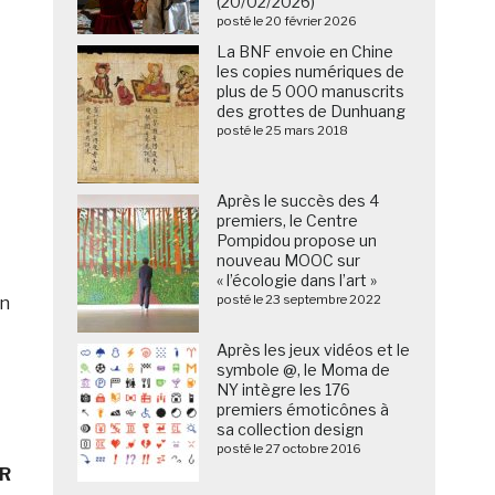
(20/02/2026)
posté le 20 février 2026
La BNF envoie en Chine
les copies numériques de
plus de 5 000 manuscrits
des grottes de Dunhuang
posté le 25 mars 2018
Après le succès des 4
premiers, le Centre
Pompidou propose un
nouveau MOOC sur
« l’écologie dans l’art »
posté le 23 septembre 2022
in
Après les jeux vidéos et le
symbole @, le Moma de
NY intègre les 176
premiers émoticônes à
sa collection design
posté le 27 octobre 2016
ER