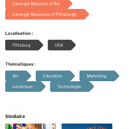
Carnegie Museum of Art
Carnegie Museums of Pittsburgh
Localisation :
Pittsburg
USA
Thématiques :
Art
Education
Marketing
numérique
Technologie
Similaire