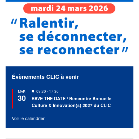
Évènements CLIC à venir
Mis
09:30
-
17:30
MAR
30
en
SAVE THE DATE / Rencontre Annuelle
avant
Culture & Innovation(s) 2027 du CLIC
Voir le calendrier