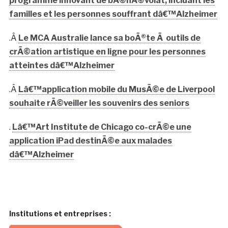
programme innovant de bÃ©nÃ©volat, incluant les
familles et les personnes souffrant dâ€™Alzheimer
.Â
Le MCA Australie lance sa boÃ®te Ã outils de
crÃ©ation artistique en ligne pour les personnes
atteintes dâ€™Alzheimer
.Â
Lâ€™application mobile du MusÃ©e de Liverpool
souhaite rÃ©veiller les souvenirs des seniors
.
Lâ€™Art Institute de Chicago co-crÃ©e une
application iPad destinÃ©e aux malades
dâ€™Alzheimer
Institutions et entreprises :