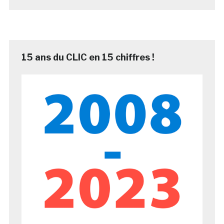
15 ans du CLIC en 15 chiffres !